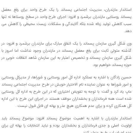
استاندار مازندران، مدیریت اجتماعی پسماند را یک طرح واحد برای رفع معضل
پسماند روستایی مازندران برشمرد و افزود: اجرای طرح واحد در سطح روستاها نه تنها
سبب کاهش تولید زباله شده بلکه آلایندگی و مشکلات زیست محیطی را کاهش می
دهد.
وی شکل گیری سازمان پسماند را یک اتفاق مبارک برای مازندران برشمرد و افزود: در
گذشته متولی ثابت برای رفع معضل پسماند در مازندران وجود نداشت اما امروز با
شکل گیری سازمان پسماند و تخصیص اعتبار به این سازمان شاهد اتفاقات خوبی در
حوزه پسماند خواهیم بود.
حسین زادگان با اشاره به عملکرد اداره کل امور روستایی و شوراها، از مدیرکل روستایی
و امور شوراها به عنوان نماینده تام الاختیار خویش در طرح مدیریت اجتماعی پسماند
ماپ یاد کرد و گفت: با توجه به تفویض اختیاری که در این طرح به اداره کل روستایی
شده است همه فرمانداران و بخشداران موظف هستند در اجرای این طرح با این اداره
کل همکاری کرده و برای عدم همکاری هیچ عذر و بهانه ای قابل قبول نیست .
استاندار مازندران با اشاره به اهمیت موضوع پسماند افزود: موضوع پسماند باید
اولویت اصلی و جدی فرمانداران و بخشداران بوده و نباید انتخابات را بهانه ای برای
عدم اجرای این طرح عنوان کنند.