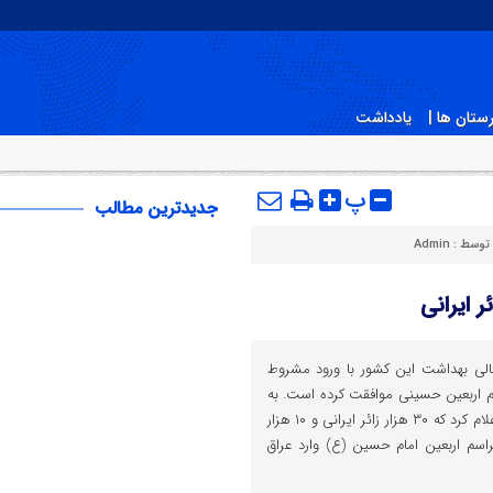
ستان ها |
یادداشت
پ
جدیدترین مطالب
 توسط :
Admin
عالی بهداشت این کشور با ورود مشروط
م اربعین حسینی موافقت کرده است. به
گزارش ندای تجن -دولت عراق اعلام کرد که ۳۰ هزار زائر ایرانی و ۱۰ هزار
اسم اربعین امام حسین (ع) وارد عراق