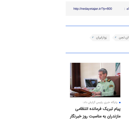
ه :
http://nedayetajan.ir/?p=800
دای تجن
زوارایران
پایگاه خبری پلیس گزارش داد:
پیام تبریک فرمانده انتظامی
مازندران به مناسبت روز خبرنگار