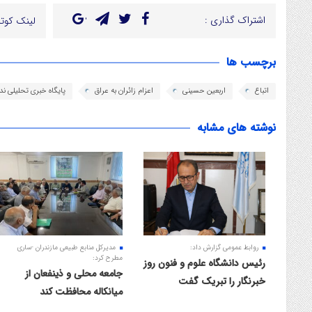
اشتراک گذاری :
لینک کوتا
برچسب ها
اتباع
اربعین حسینی
اعزام زائران به عراق
پایگاه خبری تحلیلی ن
نوشته های مشابه
روابط عمومی گزارش داد:
مدیرکل منابع طبیعی مازندران -ساری
مطرح کرد:
رئیس دانشگاه علوم و فنون روز
جامعه محلی و ذینفعان از
خبرنگار را تبریک گفت
میانکاله محافظت کند