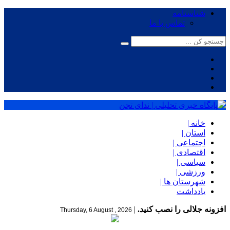
شناسنامه
تماس با ما
خانه |
استان |
اجتماعی |
اقتصادی |
سیاسی |
ورزشی |
شهرستان ها |
یادداشت
افزونه جلالی را نصب کنید.
|
Thursday, 6 August , 2026