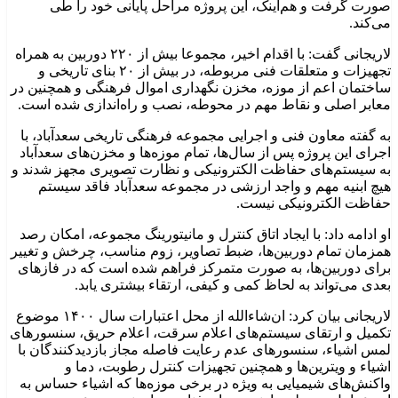
صورت گرفت و هم‌اینک، این پروژه مراحل پایانی خود را طی
می‌کند.
لاریجانی گفت: با اقدام اخیر، مجموعا بیش از ۲۲۰ دوربین به همراه
تجهیزات و متعلقات فنی مربوطه، در بیش از ۲۰ بنای تاریخی و
ساختمان اعم از موزه، مخزن نگهداری اموال فرهنگی و همچنین در
معابر اصلی و نقاط مهم در محوطه، نصب و راه‌اندازی شده است.
به گفته معاون فنی و اجرایی مجموعه فرهنگی تاریخی سعدآباد، با
اجرای این پروژه پس از سال‌ها، تمام موزه‌ها و مخزن‌های سعدآباد
به سیستم‌های حفاظت الکترونیکی و نظارت تصویری مجهز شدند و
هیچ ابنیه مهم و واجد ارزشی در مجموعه سعدآباد فاقد سیستم
حفاظت الکترونیکی نیست.
او ادامه داد: با ایجاد اتاق کنترل و مانیتورینگ مجموعه، امکان رصد
همزمان تمام دوربین‌ها، ضبط تصاویر، زوم مناسب، چرخش و تغییر
برای دوربین‌ها، به صورت متمرکز فراهم شده است که در فازهای
بعدی می‌تواند به لحاظ کمی و کیفی، ارتقاء بیشتری یابد.
لاریجانی بیان کرد: ان‌شاء‌الله از محل اعتبارات سال ۱۴۰۰ موضوع
تکمیل و ارتقای سیستم‌های اعلام سرقت، اعلام حریق، سنسورهای
لمس اشیاء، سنسورهای عدم رعایت فاصله مجاز بازدیدکنندگان با
اشیاء و ویترین‌ها و همچنین تجهیزات کنترل رطوبت، دما و
واکنش‌های شیمیایی به ویژه در برخی موزه‌ها که اشیاء حساس به