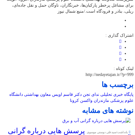
برای مشاغل پرخطر پارکبان‌ها، خبرنگاران، ناوگان حمل و نقل جاده‌ای،
ریلی، بنادر و فرودگاه است./منبع:شمال نیوز
اشتراک گذاری :
لینک کوتاه :
http://nedayetajan.ir/?p=999
برچسب ها
پایگاه خبری تحلیلی ندای تجن
دکتر قاسم اویس
معاون بهداشتی دانشگاه
علوم پزشکی مازندران
واکسن کرونا
نوشته های مشابه
پرسش هایی درباره گرانی
یادداشت/سیدعلی دوستی موسوی