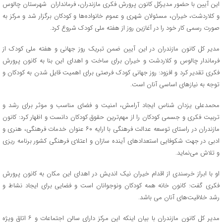
این آیین با حضور مدیرکل کانون پرورش فکری مازندران، فرمانداران شهرستان چالوس
و کلاردشت، خیران، مسئولان شهری و عموم خانواده‌ها و کودکان برگزار شد و مرکز به
صورت رسمی کار خود را در آغازین روز از هفته ملی کودک شروع کرد.
مدیر کل کانون مازندران در این آیین ضمن تبریک روز جهانی و هفته ملی کودک از
فرماندار چالوس و کلاردشت و خیران برای ساخت و اهدای این بنا به کانون پرورش
فکری تقدیر کرد و افزود: روز جهانی کودک فرصتی برای اهمیت قایل شدن به کودکان و
توجه به نیازهای اساسی آنان است.
محمدعلی یزدان شناس ایجاد آرامش، امنیت و فضای مناسب و موثر برای رشد و
تربیت فکری و جسمی کودکان را از مهم‌ترین حقوق کودکان دانست و اظهار کرد: کانون
مازندران در راستای توسعه عدالت فرهنگی با ارایه ۶۰ عنوان خدمات فرهنگی، هنری و
ادبی در جهت شکوفایی استعدادهای آینده سازان و اعتلای فرهنگی کشور برنامه ریزی
و تلاش می‌نماید.
او با ابراز خرسندی از اقدام خیران نیک اندیش در اهدای این مکان به کانون پرورش
فکری گفت: کانون خانه همه کودکان ونوجوانان است و فضایی برای ایجاد نشاط و
رشد خلاقیت‌های آنان می باشد.
مدیر کل کانون مازندران با بیان اینکه این مرکز دارای سالن اجتماعات و ۶ اتاق ویژه