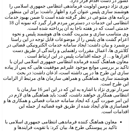
کشور در دست اقدام قرار دارد.
نوری نژاد دومین اولویت فرماندهی انتظامی جمهوری اسلامی را
هوشمند سازی پلیس عنوان کرد و اظهار داشت: برای این منظور
برنامه های متنوعی در نظر گرفته شده است تا ضمن بهبود خدمات
انتظامی این خدمات در دسترس مردم قرار گیرد که نمونه آن 18
خدمتی است که در هفته ناجا به آن پرداخته شده است.
وی متناسب سازی و مدیریت گشت های هوشمند پلیس و نحوه
اعزام گشت های پلیس را از موضوعات قابل توجه در این راستا
برشمرد و بیان داشت: ایجاد سامانه خدمات الکترونیکی قضائی در
کلانتری ها، اعمال مقررات راهنمایی و رانندگی از طریق دست
افزارها و… از جمله اقدامات پلیس در این ارتباط است .
معاون هماهنگ کننده فرمانده انتظامی جمهوری اسلامی ایران با
تاکید بر بررسی موانع موجود علیرغم موفقیت هایی که پس از پیاده
سازی این طرح ها در پی داشته است، اذعان داشت: در بحث
هوشمند سازی، هماهنگی و همراهی سازمان های مرتبط از الزامات
این طرح است.
سردار نوری نژاد با اشاره به این که در این امر 16 سازمان با
انتظامی همکاری خواهند داشت، گفت: باید هماهنگی های لازم در
این امر صورت گیرد که ایجاد سامانه خدمات قضائی و همکاری ها و
فضاسازی های ایجاد شده از طریق قوه قضائیه از جمله این
اقدامات است.
معاون هماهنگ کننده فرماندهی انتظامی جمهوری اسلامی با
تاکید بر پیوستگی طرح ها، بیان کرد: با تقویت فرایندها و