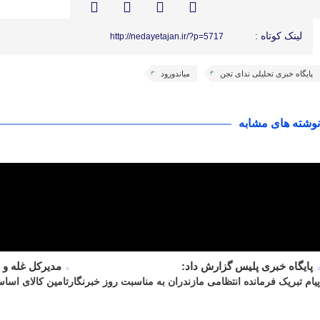
لینک کوتاه :
http://nedayetajan.ir/?p=5717
پایگاه خبری تحلیلی ندای تجن
میاندورود
نوشته های مشابه
پایگاه خبری پلیس گزارش داد:
مدیرکل غله و 
پیام تبریک فرمانده انتظامی مازندران به مناسبت روز خبرنگار
تامین کالای اساس