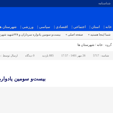
شناسنامه
خانه |
استان |
اجتماعی |
اقتصادی |
سیاسی |
ورزشی |
شهرستان ها 
شما اینجا هستید »
صفحه اصلی »
بیست‌و سومین یادواره سرداران و ۲۲۸شهید شهرستان میاندورود برگزار می‌شود
گروه :
خانه
/
شهرستان ها
شناسه :
5717
26 مهر 1401 - 17:57
885 بازدید
0
دیدگاه
ارسال توسط :
n
بیست‌و سومین یادواره سرداران و ۲۲۸شهید شهرست