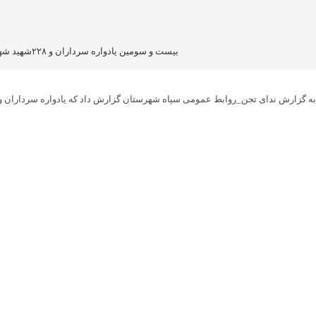
بیست و سومین یادواره سرداران و ۲۲۸شهید شهرستان میاندور در روز پنج شنبه هفته جاری برگزار می شود.
به گزارش ندای تجن_روابط عمومی سپاه شهرستان گزارش داد که یادواره سرداران و ۲۲۸شهید شهرستان میاندورود با سخنرانی سیدمحمود حسینی پور استاندار مازندران در روستای بازیارخیل برگزار می شو