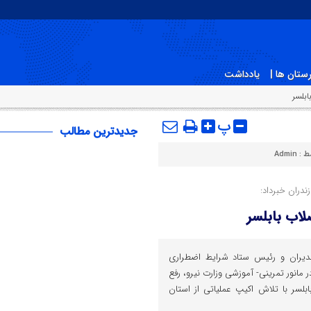
ستان ها |
یادداشت
بلسر
پ
جدیدترین مطالب
ط :
Admin
دران خبرداد:
اب بابلسر
یران و رئیس ستاد شرایط اضطراری
مانور تمرینی- آموزشی وزارت نیرو، رفع
اضلابی در بابلسر با تلاش اکیپ عملیاتی از استان