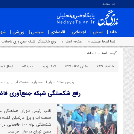
شناسنامه
خانه |
استان |
اجتماعی |
اقتصادی |
سیاسی |
ورزشی |
شهر
شما اینجا هستید »
صفحه اصلی »
رفع شکستگی شبکه جمع‌آوری فاضلاب با
گروه :
استان
/
خانه
شناسه :
۷۸۲۱
۱۰ دی ۱۴۰۱ - ۱۳:۳۱
۸۰۷ بازدید
۰
دیدگاه
ارسال توس
رئیس ستاد شرایط اضطراری صنعت آب و برق مازن
رفع شکستگی شبکه جمع‌آوری فاضل
نائب رئیس شورای هماهنگی مد
صنعت آب و برق مازندران گفت: در 
شکستگی لوله ۲۰۰ ف
معین تهران در حال اجراست