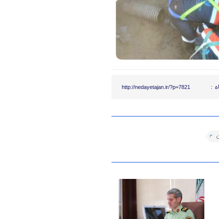
ه :
http://nedayetajan.ir/?p=7821