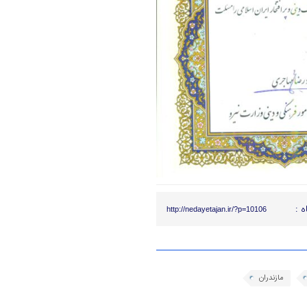
ه :
http://nedayetajan.ir/?p=10106
مازندران