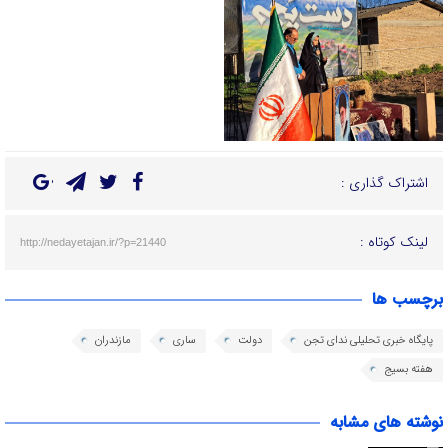
اشتراک گذاری :
لینک کوتاه :
http://nedayetajan.ir/?p=21440
برچسب ها
پایگاه خبری تحلیلی ندای تجن
دولت
ساری
مازندران
هفته بسیج
نوشته های مشابه