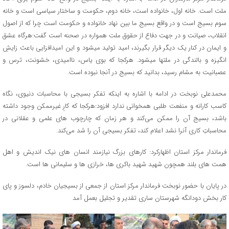
ملت است. خانه اول، خانواده است، خانه دوم، حکومت و ساختار سیاسی است و خانه
سوم بسیج است و در واقع بسیج ما بین نهاد خانواده و حکومت است چرا که از اصول
انقلاب، صیانت و در جهت دفاع از حقوق ملت همواره در صحنه است گفت:هرگاه عشق
و ایمان در کنار یک دیگر قرار بگیرند، امید تولید میشود و این امیدافزایی باعث زایشِ
انگیزه و بالندگی در ملتها میشود. هرکجا که بوی یاس، ناامیدی، خشونت، ترس و
عصبانیت به مشام رسید، بدانید که بسیج در آنجا نبوده است.
محمدعلی نوبخت در ادامه با اشاره به اینکه تفکر بسیجی با محاسبات دنیوی، نگاه
کاسب کارانه و منفعت طلبی همخوانی ندارد افزود:هرکجا که کارِ غیرممکن وجود داشته
باشد، بسیج آن را ممکن می‌کند و هر زمان که چارچوب های علمی و عقلانی در
محاسباتِ کاری آنرا نشد اعلام کند، تفکر بسیجی آن را شد می‌کند.
فرماندار مرکز استان اظهارکرد: کارهای بزرگ نیازمند انسان های نیک اندیش و اهل
همت های بلند همچون شهید شهید باکری ها، خرازی ها و سلیمانی ها است.
در پایان با حضور نوبخت فرماندار مرکز استان از جمعی از بسیجیان خادم، دلسوز و پای
کار بخش دودانگه شهرستان ساری تقدیر و تجلیل بعمل آمد