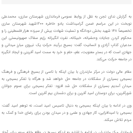
به گزارش ندای تجن به نقل از روابط عمومی فرمانداری شهرستان ساری، محمدعلی
نوبخت در این مراسم ضمن گرامیداشت یادو خاطره ۱۲۰۰شهید شهرستان ساری
تخصیصاً ۱۴۸ شهید بخش دودانگه و تسلیت شهادت بیش از سیزده هزار فلسطینی را و
محکوم کردن جنایات وحشیانه، خبیثانه، نفرت انگیزانه رژیم سفاک صهیونیستی این
مدعیان کذابِ آزادی و انسانیت گفت: بسیج برآیند حرکتِ یک نیروی مبارزِ میدانی و
جهادی است که در بسترِ معنویت، علم، حلم و خرد به سمت امید آفرینی و ایجاد انگیزه
در جامعه حرکت می‌کند.
مقام عالی دولت در مرکز مازندران با بیان اینکه با تاسی از بسیج فرهنگی و فرهنگ
بسیجی بسیاری از مشکلات در جامعه حل خواهد شد و هرگاه با تفکر بسیجی به
میدان آمدیم بسیاری از مشکلات حل شد افزود: تفکر بسیجی برای عموم جوانان
شورآفرین، برای دوستان امید آفرین و برای دشمنان بیم آفرین است.
وی در ادامه با بیان اینکه بسیجی به دنبال تاسیس امید است، نه توهم امید گفت:
بسیجی با امیدافزایی، کار جهادی و علمی و در میدان بودن برای رضای خدا و کمک به
مردم تلاش میکند.
فرماندار مرکز مازندران در ادامه با اشاره به اینکه بسیج در واقع خانه سوم برای آحاد