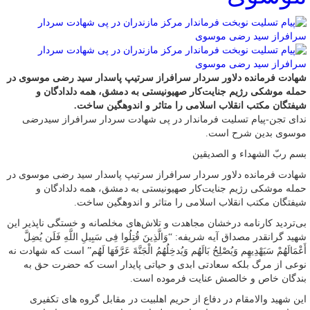
شهادت فرمانده دلاور سردار سرافراز سرتیپ پاسدار سید رضی موسوی در
حمله موشکی رژیم جنایت‌کار صهیونیستی به دمشق، همه دلدادگان و
شیفتگان مکتب انقلاب اسلامی را متاثر و اندوهگین ساخت.
ندای تجن-پیام تسلیت فرماندار در پی شهادت سردار سرافراز سیدرضی
موسوی بدین شرح است.
بسم ربّ الشهداء و الصدیقین
شهادت فرمانده دلاور سردار سرافراز سرتیپ پاسدار سید رضی موسوی در
حمله موشکی رژیم جنایت‌کار صهیونیستی به دمشق، همه دلدادگان و
شیفتگان مکتب انقلاب اسلامی را متاثر و اندوهگین ساخت.
بی‌تردید کارنامه درخشان مجاهدت و تلاش‌های مخلصانه و خستگی ناپذیر این
شهید گرانقدر مصداق آیه شریفه: “وَالَّذِینَ قُتِلُوا فِی سَبِیلِ اللَّهِ فَلَن یُضِلَّ
أَعْمَالَهُمْ سَیَهْدِیهِم وَیُصْلِحُ بَالَهُم وَیُدخِلُهُمُ الْجَنَّةَ عَرَّفَهَا لَهُم” است که شهادت نه
نوعی از مرگ بلکه سعادتی ابدی و حیاتی پایدار است که حضرت حق به
بندگان خاص و خالصش عنایت فرموده است.
این شهید والامقام در دفاع از حریم اهلبیت در مقابل گروه های تکفیری