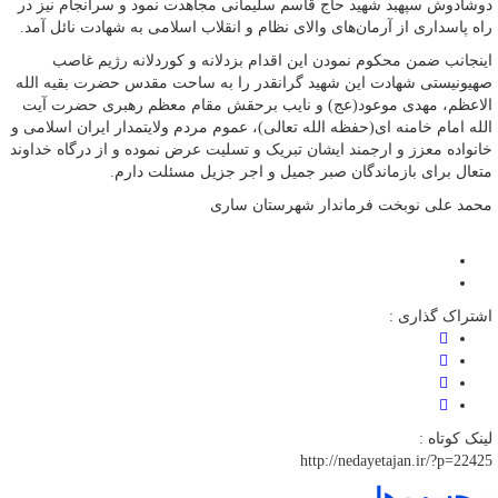
دوشادوش سپهبد شهید حاج قاسم سلیمانی مجاهدت نمود و سرانجام نیز در
راه پاسداری از آرمان‌های والای نظام و انقلاب اسلامی به شهادت نائل آمد.
اینجانب ضمن محکوم نمودن این اقدام بزدلانه و کوردلانه رژیم غاصب
صهیونیستی شهادت این شهید گرانقدر را به ساحت مقدس حضرت بقیه الله
الاعظم، مهدی موعود(عج) و نایب برحقش مقام معظم رهبری حضرت آیت
الله امام خامنه ای(حفظه الله تعالی)، عموم مردم ولایتمدار ایران اسلامی و
خانواده معزز و ارجمند ایشان تبریک و تسلیت عرض نموده و از درگاه خداوند
متعال برای بازماندگان صبر جمیل و اجر جزیل مسئلت دارم.
محمد علی نوبخت فرماندار شهرستان ساری
اشتراک گذاری :
لینک کوتاه :
http://nedayetajan.ir/?p=22425
برچسب ها