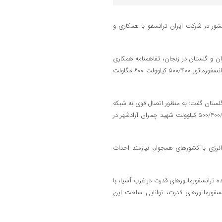
نسفورماتور ۵۰۰ کیلوولت ۶۰۰ مگاولت آمپر کشور در شرکت ایران ترانسفو با همکاری و
 و گلستان در زنجان، تفاهمنامه همکاری
برای تبادل اطلاعات و ارائه داده ها جهت طراحی؛ شبیه سازی و ساخت اتو ترانسفورماتور ۵۰۰/۴۰۰ کیلوولت ۶۰۰ مگاولت
لستان گفت: به منظور اتصال قوی به شبکه
برق اوراسیا و آسیای مرکزی از طریق کریدور جنوب دریای خزر، پست ۵۰۰/۴۰۰/۲۳۰/۶۳ کیلوولت شهید چمران آزادشهر در
نرژی با کشورهای همجوار، نیازمند احداث
ده ترانسفورماتورهای قدرت در غرب آسیا، با
نسفورماتورهای قدرت، توانایی ساخت این