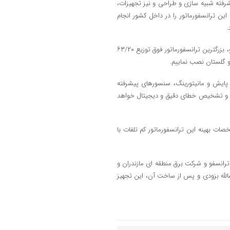
شرفته شبیه سازی و طراحی و نیز تجهیزات،
 ترانسفورماتور را در داخل کشور انجام
.
تاکامی افزود: ما مفتخر هستیم که با همراهی و همکاری شرکت ایران ترانسفو، بزرگترین ترانسفورماتور فوق توزیع ۶۳/۲۰
و گلستان نصب نماییم.
ز به سیستم های پایش و مانیتورینگ، سنسورهای پیشرفته
ظتی و تشخیص خطای دقیق و دیجیتال خواهد
ت بهینه این ترانسفورماتور کم تلفات با
ترانسفو و شرکت برق منطقه ای مازندران و
شالله بزودی و پس از ساخت آن، این تجهیز