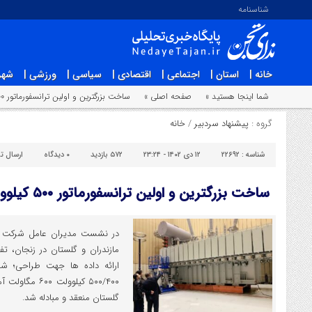
شناسنامه
خانه |
استان |
اجتماعی |
اقتصادی |
سیاسی |
ورزشی |
شهر
شما اینجا هستید »
صفحه اصلی »
ساخت بزرگترین و اولین ترانسفورماتور ۵۰۰ کیلوولت ۶۰۰ مگاولت آمپر کشور
گروه :
پیشنهاد سردبیر
/
خانه
شناسه :
۲۲۶۹۲
۱۲ دی ۱۴۰۲ - ۲۳:۲۴
۵۷۲ بازدید
۰
دیدگاه
ارسال ت
ساخت بزرگترین و اولین ترانسفورماتور ۵۰۰ کیلوولت ۶۰۰ مگاولت آمپر کشور
در نشست مدیران عامل شرکت ای
مازندران و گلستان در زنجان، تف
ارائه داده ها جهت طراحی؛ شب
۵۰۰/۴۰۰ کیلوولت
گلستان منعقد و مبادله شد.