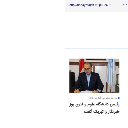
ه :
http://nedayetajan.ir/?p=22692
روابط عمومی گزارش داد:
رئیس دانشگاه علوم و فنون روز
خبرنگار را تبریک گفت