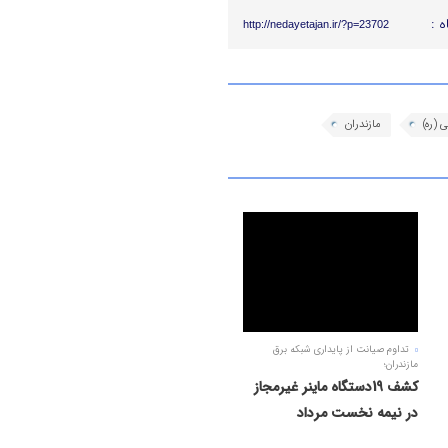
ه :
http://nedayetajan.ir/?p=23702
 (ره)
مازندران
تداوم صیانت از پایداری شبکه برق
مازندران؛
کشف 19دستگاه ماینر غیرمجاز
در نیمه نخست مرداد