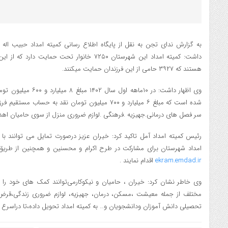
به گزارش ندای تجن به نقل از پایگاه اطلاع رسانی کمیته امداد حبیب اله
هستند که ۳۹۲۷ حامی از این فرزندان حمایت میکنند.
وی اظهار داشت: در ۱۰ماهه
سر فصل های درمانی.جهیزیه .فرهنگی .لوازم ضروری منزل از سوی حامیان اهد
رئیس کمیته امداد آمل تاکید کرد: خیران عزیز درصورت تمایل می توانند با 
امداد شهرستان برای مشارکت در طرح اکرام و محسنین و همچنین از طریق س
ekram.emdad.ir
اقدام نمایند .
وی خاطر نشان کرد: خیران ، حامیان و نیکوکارمی‌توانند کمک های خود ر
مختلف از جمله معیشت ،مسکن، درمان، جهیزیه، لوازم ضروری زندگی،قرض م
تحصیلی دانش آموزان ودانشجویان و… به کمیته امداد تحویل داده،تا دراسرع وقت