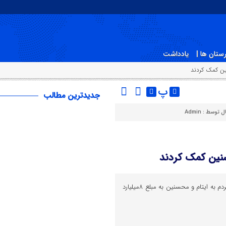
ستان ها |
یادداشت
پ
جدیدترین مطالب
ال توسط :
Admin
رئیس کمیته امداد آمل از کمک مردم به ایتام و محسنین به مبلع 8میلیارد