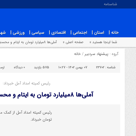
شناسنامه
خانه |
استان |
اجتماعی |
اقتصادی |
سیاسی |
ورزشی |
شهر
شما اینجا هستید »
صفحه اصلی »
آملی‌ها 8میلیارد تومان به ایتام و محسنین کمک کردند
گروه :
پیشنهاد سردبیر
/
خانه
شناسه :
23702
07 بهمن 1402 - 10:27
575 بازدید
0
دیدگاه
ارس
رئیس کمیته امداد آمل خبرداد:
آملی‌ها 8میلیارد تومان به ایتام و محسنین کمک کردند
تومان خبرداد.