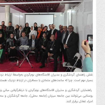
نقش راهنماي گردشگري و مدیران اقامتگاه‌های بوم‌گردی به‌واسطهٔ ارتباط نزد
بسيار مهم است. چرا که ساعت‌های متمادي با مسافران در ارتباط نزديک هستند
راهنمایان گردشگری و مدیران اقامتگاه‌های بوم‌گردی با درنظرگرفتن مبانی 
روستایی می‌توانند بین جامعه میزبان (جامعه محلی)، جامعه گردشگران و محیط
اجزاء تعادل برقرار کنند.