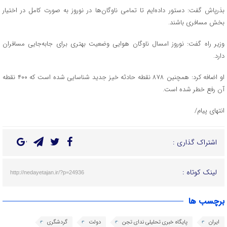
بذرپاش گفت: دستور داده‌ایم تا تمامی ناوگان‌ها در نوروز به صورت کامل در اختیار
بخش مسافری باشند.
وزیر راه گفت: نوروز امسال ناوگان هوایی وضعیت بهتری برای جابه‌جایی مسافران
دارد.
او اضافه کرد: همچنین ۸۷۸ نقطه حادثه خیز جدید شناسایی شده است که ۴۰۰ نقطه
آن رفع خطر شده است.
انتهای پیام/
اشتراک گذاری :
لینک کوتاه :
http://nedayetajan.ir/?p=24936
برچسب ها
ایران
پایگاه خبری تحلیلی ندای تجن
دولت
گردشگری