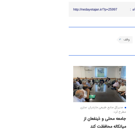
ه :
http://nedayetajan.ir/?p=25997
وقف
مدیرکل منابع طبیعی مازندران -ساری
مطرح کرد:
جامعه محلی و ذینفعان از
میانکاله محافظت کند