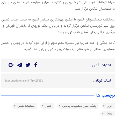
سرلشکرخلبان شهید علی اکبر شیرودی و کنگره‌ ۱۰ هزار و چهارصد شهید استان مازندران
در شهرستان تنکابن برگزار شد.
مسابقات پیشکسوتان کشور با حضور ورزشکاران سراسر کشور به همت هیات تنیس
روی میز شهرستان تنکابن برگزار گردید و در پایان بابک نوروزی از مازندران قهرمان و
بیگلری از اذربایجان شرقی نائب قهرمان شد.
کاظم جنگی و عباد غفارنیا نیز مشترکا مقام سوم را از ان خود کردند. در پایان با حضور
مسئولین استانی و شهرستانی به نفرات برتر حکم و جوایز اهدا گردید.
اشتراک گذاری :
لینک کوتاه :
http://nedayetajan.ir/?p=26361
برچسب ها
ایران
پایگاه خبری تحلیلی ندای تجن
کشور
مسابقات تنیس
ورزش