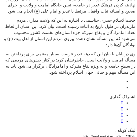
نهادینه کردن فرهنگ غدیر در جامعه، تبیین جایگاه امامت و ولایت و اجرای
صحیح و امینانه نیات واقفان مرتبط با غدیر و امام علی (ع) انجام می شود.
حجت‌الاسلام حیدری جناسمی با اشاره به این که ولایت مداری مردم
مازندران در طول تاریخ به اثبات رسیده است، بیان کرد: این استان از لحاظ
تعداد امامزادگان و بقاع متبرکه جزء استان‌های نخست کشور محسوب
می‌شود که این مسأله نشان دهنده پیروی مردم این استان از اهل بیت (ع) و
نوادگان آن‌ها دارد.
وی در پایان با بیان این که دهه غدیر فرصت بسیار مغتنمی برای پرداختن به
مسأله امامت و ولایت است، خاطرنشان کرد: در کنار جشن‌های مردمی که
در سطح جامعه و به ویژه بقاع متبرکه و امامزادگان برگزار می‌شود باید به
این مسأله مهم و حیاتی جهان اسلام پرداخته شود.
اشتراک گذاری :
لینک کوتاه :
http://nedayetajan.ir/?p=27878