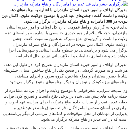
مدیرکل اوقاف و امور خیریه استان مازندران با اشاره به برنامه‌های دهه
ولایت و امامت گفت: جشن‌های عید غدیر با موضوع «ولایت علوی، اکمال دین
نبوی» در 308 امامزاده و بقاع متبرکه مازندران برگزار می‌شود.
ندای تجن- به گزارش روابط عمومی اداره کل اوقاف و امور خیریه استان
مازندران، حجت‌الاسلام ابراهیم حیدری جناسمی با اشاره به برنامه‌های دهه
ولایت و امامت و آذین‌بندی بقاع متبرکه به همین مناسبت، گفت: جشن
«ولایت علوی، اکمال دین نبوی» در امامزادگان و بقاع متبرکه مازندران
برگزار می شود و برنامه‌هایی در سطوح ملی، استانی و شهرستانی اجرا
خواهد شد و فضاسازی، تبلیغات و اطلاع‌رسانی نیز در حال انجام است.
مدیرکل اوقاف و امور خیریه استان مازندران تصریح کرد: در طول این دهه،
هر شب و به صورت گردشی در صحن یکی از بقاع شاخص استان، جشن‌های
شاد با حضور سخنران و مداح شاخص، گروه سرود و اجرای مسابقه،
برنامه‌های ویژه کودک و نوجوان و دیگر برنامه‌های متنوع برگزار می‌شود.
وی مدیحه سرایی، شعرخوانی با موضوع ولایت و اجرای برنامه مشاعره از
جمله برنامه های پیش بینی شده در برخی بقاع دانست و تصریح کرد: قرائت
خطبه غدیر، تقدیر از سادات خادم بقاع متبرکه، اجرای مراسم عهد اخوت و
برادری در آستان مقدس امامزادگان، قرائت میثاق نامه در عید غدیر و
پذیرایی از مهمانان از محل موقوفات و کمک‌های مردمی از دیگر برنامه‌هایی
است که در عید غدیر در بقاع متبرکه برگزار می‌شود.
مدیرکل اوقاف و امور خیریه مازندران گفت: این جشن ها با هدف ترویج و