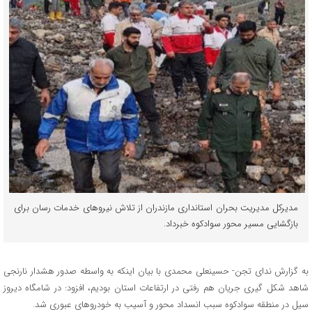
مدیرکل مدیریت بحران استانداری مازندران از تلاش نیروهای خدمات رسان برای
بازگشایی مسیر محور سوادکوه خبرداد.
به گزارش ندای تجن- حسینعلی محمدی با بیان اینکه به واسطه صدور هشدار نارنجی
شاهد شکل گیری جریان هم رفتی در ارتفاعات استان بودیم، افزود: در شامگاه دیروز
سیل در منطقه سوادکوه سبب انسداد محور و آسیب به خودروهای عبوری شد.