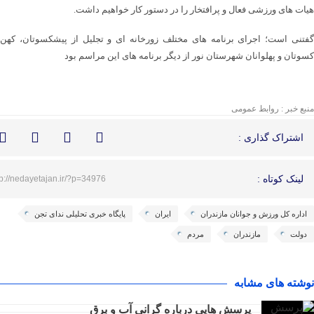
هیات های ورزشی فعال و پرافتخار را در دستور کار خواهیم داشت.
گفتنی است؛ اجرای برنامه های مختلف زورخانه ای و تجلیل از پیشکسوتان، کهن
کسوتان و پهلوانان شهرستان نور از دیگر برنامه های این مراسم بود
منبع خبر : روابط عمومی
اشتراک گذاری :
لینک کوتاه :
tp://nedayetajan.ir/?p=34976
اداره کل ورزش و جوانان مازندران
ایران
پایگاه خبری تحلیلی ندای تجن
دولت
مازندران
مردم
نوشته های مشابه
پرسش هایی درباره گرانی آب و برق