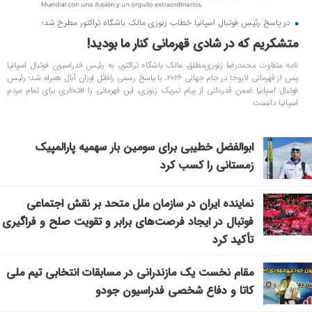
در پاسخ رئیس فوتبال اسپانیا خطاب زنوزی مالک باشگاه تراکتور مطرح شد؛
متشکریم که در شادی قهرمانی کنار ما بودید!
نامه متفاوت محمدرضا زنوزی‌مطلق، مالک باشگاه تراکتور، به رئیس فدراسیون فوتبال اسپانیا
پس از قهرمانی لاروخا در جام جهانی ۲۰۲۶، با پاسخ رسمی رافائل لوزان آبال همراه شد؛ رئیس
فوتبال اسپانیا ضمن قدردانی از پیام تبریک زنوزی، این قهرمانی را افتخاری برای تمام مردم
اسپانیا دانست.
ابوالفضل خطیبی برای سومین بار سهمیه پارالمپیک
زمستانی را کسب کرد
نماینده ایران در سازمان ملل متحد بر نقش اجتماعی
فوتبال در ایجاد فرصت‌های برابر و تقویت صلح و فراگیری
تأکید کرد
مقام نخست یک مازندرانی در مسابقات انتخابی تیم ملی
کاتا و دفاع شخصی فدراسیون جودو