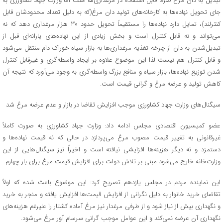
تبدیل به دان مرغ صرفاً قابل استفاده در مرغداری‌ها است اما وزارت جهاد کشاورزی به
جای تحویل نهاده‌ها به کارخانه‌های تولید دان مرغ(که به دلیل تعداد محدودشان قابل
کنترلند)، تمایل دارد نهاده‌ها را مستقیماً تحویل حدود ۳۰ هزار مرغداری دهد که نه
می‌تواند و نه قابل کنترل است و بخش زیادی از این نهاده‌های یارانه‌ای قبل از
تبدیل‌شدن به دان از چرخه تغذیه مرغداری‌ها به بازار سیاه خوراک دام منتقل می‌شود
و قابل کنترل هم نیست لذا این موضوع علاوه بر ایجاد واسطه‌گری و غیرقابل کنترل
شدن توزیع نهاده‌ها، بازار سیاه و منافع بزرگ واسطه‌گری به وجود می‌آورد که نتیجه آن
کاهش تولید و عرضه مرغ و گرانی قیمت است.
سیگنال‌های وزارت جهاد کشاورزی موجب افزایش تقاضا در بازار و عدم عرضه مرغ شد
عضو کمیسیون اقتصادی مجلس ادامه داد: وزارت جهاد کشاورزی به صورت کاملاً
غیرقانونی به تغییر قیمت مصوب مرغ می‌پردازد در حالی که نه قیمت نهاده‌ها و
دستمزد و نه دیگر هزینه‌ها افزایشی نیافته است و اخیراً نیز سیگنال‌هایی از این
وزارت‌خانه خارج می‌شود مبنی بر تلاش دولت برای افزایش قیمت مرغ برای بار چهارم.
این نماینده مردم در مجلس یازدهم تصریح کرد: این موضوع باعث شده که اولاً
تقاضای خرید خانوار به دلیل نگرانی از افزایش قیمت‌ها افزایش یافته و منجر به خرید
و نگهداری بیش از نیاز شود و از طرفی مرغدار نیز مرغ آماده کشتار را علیرغم هزینه‌های
نگهداری آن عرضه نمی‌کند و این عوامل موجب گرانی سرسام آور مرغ می‌شود.