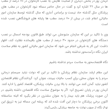
کرمان پور در بخش دیگری از صحبت هایش به نصب کارتخوان در ۷۰ درصد از مطب
ها در سال ۹۹ اشاره کرد و گفت: در حال حاضر مساله نبود کارتخوان در مطب های
پزشکان مثل گذشته حاد نیست و براساس آماری که سال گذشته توسط سازمان امور
مالیاتی اعلام شد، در بیش از ۷۰ درصد مطب ها پایانه های فروشگاهی نصب شده
است.
وی با تاکید بر این که سازمان متبوعش می تواند طبق قانون بودجه امسال بر نصب
دستگاه های کارتخوان در حدود ۳۰ درصد از مطب های باقیمانده نظارت کند، اظهار
داشت: این کار به شرطی انجام می شود که سازمان امور مالیاتی کشور به نظام سلامت
ایران نگاه درآمدمحور نداشته باشد.
نگاه اقتصادمحور به سلامت مردم نداشته باشیم
این مقام ارشد سازمان نظام پزشکی با تاکید بر این که دولت نباید سیستم درمانی
مردم را به عنوان محلی برای کسب مالیات ببینند، عنوان کرد: گردانندگان نظام اقتصادی
کشور نباید گمان کنند می توانند با بالا بردن مالیات پزشکان، اقتصاد کشور را اداره کنند.
کرمان پور در پایان تصریح کرد: اگر به موضوع سلامت نگاه اقتصادی داشته باشیم، در
آن صورت پزشک هم باید بیمار را به عنوان مشتری در نظر بگیرد که البته متاسفانه
اکنون برخی پزشکان ما دچار این آفت شده اند که ریشه این مساله نیز به تزریق این
نوع نگاه از سوی دولت به جامعه پزشکی بازمی‌گردد