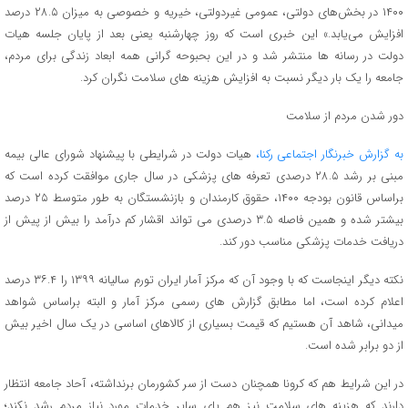
۱۴۰۰ در بخش‌های دولتی، عمومی غیردولتی، خیریه و خصوصی به میزان ۲۸.۵ درصد
افزایش می‌یابد.» این خبری است که روز چهارشنبه یعنی بعد از پایان جلسه هیات
دولت در رسانه ها منتشر شد و در این بحبوحه گرانی همه ابعاد زندگی برای مردم،
جامعه را یک بار دیگر نسبت به افزایش هزینه های سلامت نگران کرد.
دور شدن مردم از سلامت
به گزارش خبرنگار اجتماعی رکنا،
هیات دولت در شرایطی با پیشنهاد شورای عالی بیمه
مبنی بر رشد ۲۸.۵ درصدی تعرفه های پزشکی در سال جاری موافقت کرده است که
براساس قانون بودجه ۱۴۰۰، حقوق کارمندان و بازنشستگان به طور متوسط ۲۵ درصد
بیشتر شده و همین فاصله ۳.۵ درصدی می تواند اقشار کم درآمد را بیش از پیش از
دریافت خدمات پزشکی مناسب دور کند.
نکته دیگر اینجاست که با وجود آن که مرکز آمار ایران تورم سالیانه ۱۳۹۹ را ۳۶.۴ درصد
اعلام کرده است، اما مطابق گزارش های رسمی مرکز آمار و البته براساس شواهد
میدانی، شاهد آن هستیم که قیمت بسیاری از کالاهای اساسی در یک سال اخیر بیش
از دو برابر شده است.
در این شرایط هم که کرونا همچنان دست از سر کشورمان برنداشته، آحاد جامعه انتظار
دارند که هزینه های سلامت نیز هم پای سایر خدمات مورد نیاز مردم رشد نکند؛