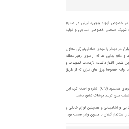
، در خصوص ایجاد زنجیره ارزش در صنایع
اث شهرک صنعتی خصوصی نساجی و تولید
رع در دیدار با مهدی صادقی‌نیارکی معاون
ا و مانع زدایی ها که از سوی رهبر معظم
ین شعار، اظهار داشت: لازمست تمهیدات و
اد اولیه خصوصا ورق های فلزی که از طریق
وی به موقعیت جغرافیایی گیلان، ارتباط با اتحادیه اقتصادی اوراسیا و نیز کشورهای همسود (CIS) اشاره و اضافه کرد: این
ز قطب های تولید پوشاک کشور باشد.
ذایی و آشامیدنی و همچنین لوازم خانگی و
ستاندار گیلان با معاون وزیر صمت بود.