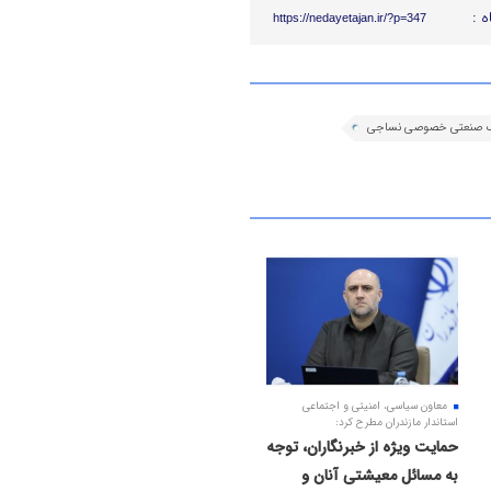
ه :
https://nedayetajan.ir/?p=347
 صنعتی خصوصی نساجی
معاون سیاسی، امنیتی و اجتماعی
استاندار مازندران مطرح کرد:
حمایت ویژه از خبرنگاران، توجه
به مسائل معیشتی آنان و