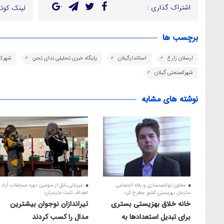
اشتراک گذاری :
لینک کوتا
برچسب ها
ارسلان زارع
استاندارگیلان
پایگاه خبری تحلیلی ندای تجن
شهرک
شهرکصنعتی گیلان
نوشته های مشابه
معاون توانمندسازی و رفاه اجتماعی
میزبانی بابل از سومین دوره مسابقات آزاد
سازمان بهزیستی کشور مطرح کرد:
اهداف ثابت مازندران؛
خانه خلاق بهزیستی بستری
تیراندازان نوجوان بیشترین
برای تبدیل استعدادها به
مدال را کسب کردند