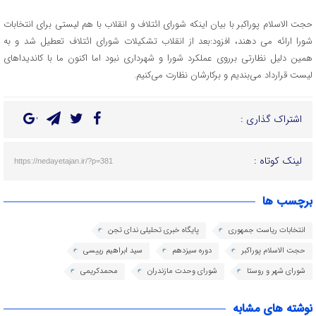
حجت الاسلام پوراکبر با بیان اینکه شورای ائتلاف و انقلاب با هم لیستی برای انتخابات
شورا ارائه می دهند، افزود:بعد از انقلاب تشکیلات شورای ائتلاف تعطیل شد و به
همین دلیل نظارتی برروی عملکرد شورا و شهرداری نبود اما اکنون ما با کاندیداهای
لیست قرارداد می‌بندیم و برکارشان نظارت می‌کنیم.
اشتراک گذاری :
لینک کوتاه :
https://nedayetajan.ir/?p=381
برچسب ها
انتخابات ریاست جمهوری
پایگاه خبری تحلیلی ندای تجن
حجت الاسلام پوراکبر
دوره سیزدهم
سید ابراهیم رییسی
شورای شهر و روستا
شورای وحدت مازندران
محمدکریمی
نوشته های مشابه