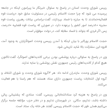
رییس شورای وحدت استان در پاسخ به سئوال خبرنگار ما پیرامون اینکه در جامعه
پرسیده می شود که چرا حجت الاسلام رئیسی در مسئولیت سابق خود «ریاست قوه
قضائیه»نماندند تا به مبارزه با فساد بپردازند، گفت:براساس بیانات رهبری ریاست قوه
مجریه ۸۰درصد امور کشور را برعهده دارد، در صورتی که ریاست قوه قضاییه ۱۰درصد،
پس اگر فردی که بتواند با فساد مقابله کند، در دولت موفق‌تر است.
حجت الاسلام پوراکبر با بیان اینکه با آمدن رییسی وحدت اصولگرایان به وجود آمد،
افزود:این مشارکت بالا شاید تاریخی شود.
وی در پاسخ به سئوالی درباره پوششی بودن برخی کاندیداهای اصولگرا، گفت:تاکنون
هیچ کدام از کاندیداهای رئیس جمهوری نقش پوششی یا سایه ندارند.
رییس شورای وحدت مازندران ادامه داد: هر ۳گروه شورای وحدت و شورای ائتلاف و
گروه اول انتخابات ریاست جمهوری دارای ستاد هستند که هم راستا با هم فعالیت
می‌کنند.
وی در پاسخ به هزینه کرد ستادانتخاباتی رییسی، گفت: ستادی که پشتیبانی ریالی
داشته باشد، نداریم، مکانی در شهرستان نداریم و در دفتر حزب مؤتلفه جلسه برگزار
می‌کنیم.همان طور که حجت الاسلام رییسی گفتند هر خانه یک ستاد است.