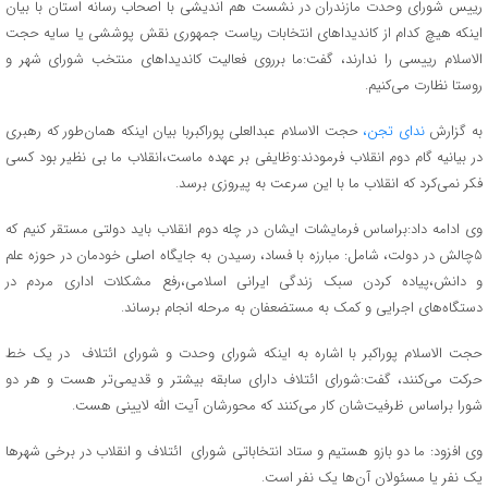
رییس شورای وحدت مازندران در نشست هم اندیشی با اصحاب رسانه استان با بیان
اینکه هیچ کدام از کاندیداهای انتخابات ریاست جمهوری نقش پوششی یا سایه حجت
الاسلام رییسی را ندارند، گفت:ما برروی فعالیت کاندیداهای منتخب شورای شهر و
روستا نظارت می‌کنیم.
به گزارش
ندای تجن،
حجت الاسلام عبدالعلی پوراکبربا بیان اینکه همان‌طور که رهبری
در بیانیه گام دوم انقلاب فرمودند:وظایفی بر عهده ماست،انقلاب ما بی نظیر بود کسی
فکر نمی‌کرد که انقلاب ما با این سرعت به پیروزی برسد.
وی ادامه داد:براساس فرمایشات ایشان در چله دوم انقلاب باید دولتی مستقر کنیم که
۵چالش در دولت، شامل: مبارزه با فساد، رسیدن به جایگاه اصلی خودمان در حوزه علم
و دانش،پیاده کردن سبک زندگی ایرانی اسلامی،رفع مشکلات اداری مردم در
دستگاه‌های اجرایی و کمک به مستضعفان به مرحله انجام برساند.
حجت الاسلام پوراکبر با اشاره به اینکه شورای وحدت و شورای ائتلاف در یک خط
حرکت می‌کنند، گفت:شورای ائتلاف دارای سابقه بیشتر و قدیمی‌تر هست و هر دو
شورا براساس ظرفیت‌شان کار می‌کنند که محورشان آیت الله لایینی هست.
وی افزود: ما دو بازو هستیم و ستاد انتخاباتی شورای ائتلاف و انقلاب در برخی شهرها
یک نفر یا مسئولان آن‌ها یک نفر است.