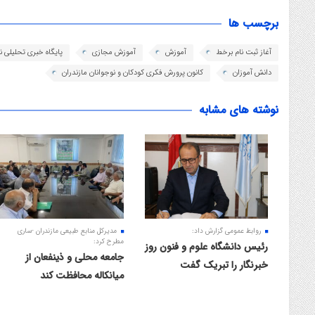
برچسب ها
آغاز ثبت نام برخط
آموزش
آموزش مجازی
پایگاه خبری تحلیلی 
دانش آموزان
کانون پرورش فکری کودکان و نوجوانان مازندران
نوشته های مشابه
روابط عمومی گزارش داد:
مدیرکل منابع طبیعی مازندران -ساری
مطرح کرد:
رئیس دانشگاه علوم و فنون روز
جامعه محلی و ذینفعان از
خبرنگار را تبریک گفت
میانکاله محافظت کند