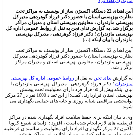
آیین اهدای 22 دستگاه اکسیژن ساز از یونیسف به مراکز تحت
نظارت بهزیستی استان با حضور دکتر فرزاد گوهردهی مدیرکل
بهزیستی مازندران ، معاونین بهزیستی استان و مدیران مراکز
برگزار شد. به گزارش ندای تجن به نقل از روابط عمومی اداره کل
بهزیستی مازندران ؛ دکتر فرزاد گوهردهی ، مدیرکل بهزیستی
مازندران با بیان اینکه […]
آیین اهدای 22 دستگاه اکسیژن ساز از یونیسف به مراکز تحت
نظارت بهزیستی استان با حضور دکتر فرزاد گوهردهی مدیرکل
بهزیستی مازندران ، معاونین بهزیستی استان و مدیران مراکز
برگزار شد.
به گزارش
ندای تجن
به نقل از
روابط عمومی اداره کل بهزیستی
مازندران
؛ دکتر فرزاد گوهردهی ، مدیرکل بهزیستی مازندران با
بیان اینکه بیش از 60 هزار فرد دارای معلولیت تحت پوشش
بهزیستی استان قراردارند، گفت: از این تعداد 1600 نفر در 27 مرکز
توانبخشی مراقبتی شبانه روزی و خانه های حمایتی نگهداری می
شوند.
وی با بیان اینکه برای حفظ سلامت افراد نگهداری شده در مراکز
قرنطینه های لازم انجام شده است ، افزود : ازابتدای شیوع کرونا
تاکنون 27 مرکز نگهداری افراد دارای معلولیت و سالمندان قرنطینه
شدند و امروز شاهد کمترین میزان ابتلا در این مراکز هستیم.