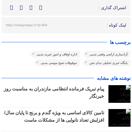
اشتراک گذاری :
لینک کوتاه :
https://nedayetajan.ir/?p=909
برچسب ها
آزادسازی اراضی وقفی بندپی
اداره اوقاف و امور خیریه بندپی
پایگاه خبری تحلیلی ندای تجن
موقوفات شیخ موسی بندپی
نوشته های مشابه
پیام تبریک فرمانده انتظامی مازندران به مناسبت روز
خبرنگار
تامین کالای اساسی به ویژه گندم و برنج تا پایان سال/
افزایش تعداد نانوایی ها از مشکلات ماست