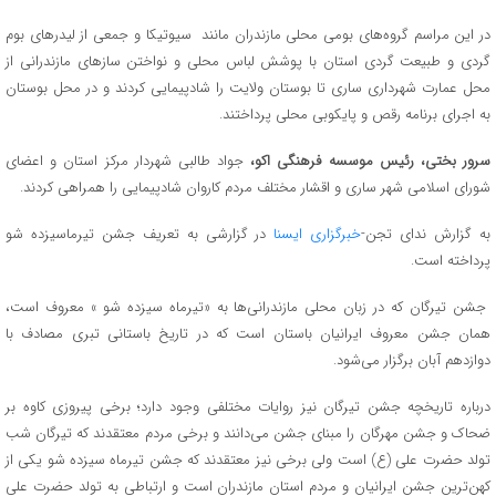
در این مراسم گروه‌های بومی محلی مازندران مانند سیوتیکا و جمعی از لیدرهای بوم
گردی و طبیعت گردی استان با پوشش لباس محلی و نواختن سازهای مازندرانی از
محل عمارت شهرداری ساری تا بوستان ولایت را شادپیمایی کردند و در محل بوستان
به اجرای برنامه رقص و پایکوبی محلی پرداختند.
سرور بختی، رئیس موسسه فرهنگی اکو،
جواد طالبی شهردار مرکز استان و اعضای
شورای اسلامی شهر ساری و اقشار مختلف مردم کاروان شادپیمایی را همراهی کردند.
به گزارش ندای تجن-
خبرگزاری ایسنا
در گزارشی به تعریف جشن تیرماسیزده شو
پرداخته است.
جشن تیرگان که در زبان محلی مازندرانی‌ها به «تیرماه سیزده شو » معروف است،
همان جشن معروف ایرانیان باستان است که در تاریخ باستانی تبری مصادف با
دوازدهم آبان برگزار می‌شود.
درباره تاریخچه جشن تیرگان نیز روایات مختلفی وجود دارد؛ برخی پیروزی کاوه بر
ضحاک و جشن مهرگان را مبنای جشن می‌دانند و برخی مردم معتقدند که تیرگان شب
تولد حضرت علی (ع) است ولی برخی نیز معتقدند که جشن تیرماه سیزده شو یکی از
کهن‌ترین جشن ایرانیان و مردم استان مازندران است و ارتباطی به تولد حضرت علی