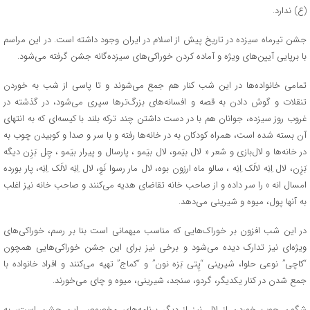
(ع) ندارد.
جشن تیرماه سیزده در تاریخ پیش از اسلام در ایران وجود داشته است. در این مراسم
با برپایی آیین‌های ویژه و آماده کردن خوراکی‌های سیزده‌گانه جشن گرفته می‌شود.
تمامی خانواده‌ها در این شب کنار هم جمع می‌شوند و تا پاسی از شب به خوردن
تنقلات و گوش دادن به قصه و افسانه‌های بزرگ‌ترها سپری می‌شود، در گذشته در
غروب روز سیزده، جوانان هم با در دست داشتن چند ترکه‌ بلند با کیسه‌ای که به انتهای
آن بسته شده است، همراه کودکان به در خانه‌ها رفته و با سر و صدا و کوبیدن چوب به
در خانه‌ها و لال‌بازی و شعر « لال بیَمو، لال بیَمو ، پارسال و پیرار بیَمو ، چِل بَزِن دیگه
بَزِن، لال اِنِه لالَک اِنِه ، سالو ماه ارزون بوه، لال مار رسوا نَوِ، لال اِنِه لالَک اِنِه، پار بورده
امسال انه » را سر داده و از صاحب خانه تقاضای هدیه می‌کنند و صاحب خانه نیز اغلب
به آنها پول، میوه و شیرینی می‌دهد.
در این شب افزون بر خوراک‌هایی که مناسب میهمانی است بنا بر رسم، خوراکی‌های
ویژه‌ای نیز تدارک دیده می‌شود و برخی نیز برای این جشن خوراکی‌هایی همچون
“کاچی” نوعی حلوا، شیرینی “پِتی بَزه نون” و “کماج” تهیه می‌کنند و افراد خانواده با
جمع شدن در کنار یکدیگر، گردو، سنجد، شیرینی، میوه و چای می‌خورند.
شگون چوب خوردن از لال نیز از دیگر برنامه‌های مخصوص این جشن است، به