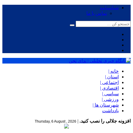
شناسنامه
تماس با ما
خانه |
استان |
اجتماعی |
اقتصادی |
سیاسی |
ورزشی |
شهرستان ها |
یادداشت
افزونه جلالی را نصب کنید.
|
Thursday, 6 August , 2026