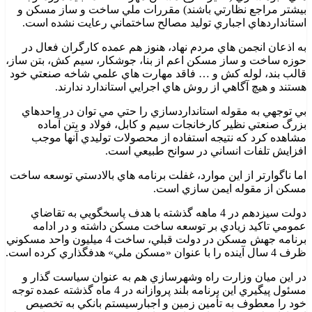
بيشتر مراجع نظارتي باشند) مقررات ملي ساخت و ساز مسکن و
استانداردهاي اجباري توليد مصالح ساختماني رعايت نشده است.
به اذعان انجمن هاي مردم نهاد، هنوز هم عمده کارگران فعال در
حوزه ساخت و ساز مسکن اعم از بنا، جوشکار، سيم کش، بتن ساز،
قالب بند، لوله کش و … فاقد مهارت هاي علمي شاخه صنعتي خود
هستند و هيچ آگاهي از روش هاي اجرايي استاندارد ندارند.
بي توجهي به مقوله استانداردسازي را حتي مي توان در واحدهاي
بزرگ صنعتي نظير کارخانجات سيم و کابل، فولاد و بتن آماده
مشاهده کرد که نتيجه استفاده از محصولات توليدي آنها موجب
افزايش تلفات انساني در سوانح طبيعي است.
اما ناگوارتر از اين موارد، غفلت برنامه هاي بالادستي توسعه ساخت
مسکن از مقوله ايمن سازي است.
دولت سيزدهم در 4 ماهه گذشته با هدف پاسخگويي به تقاضاي
عمومي تاکيد زيادي بر توسعه ساخت مسکن داشته و در ادامه
برنامه جهش مسکن در دولت قبلي، ساخت 4 ميليون واحد مسکوني
ظرف 4 سال آينده را با عنوان «مسکن ملي» هدفگذاري کرده است.
در اين ميان وزارت راه وشهرسازي هم به عنوان سياست گذار و
مسئول پيگيري اين برنامه بلند پروازانه در 4 ماه گذشته عمده توجه
خود را معطوف به تأمين زمين و اجبارسيستم بانکي به تخصيص