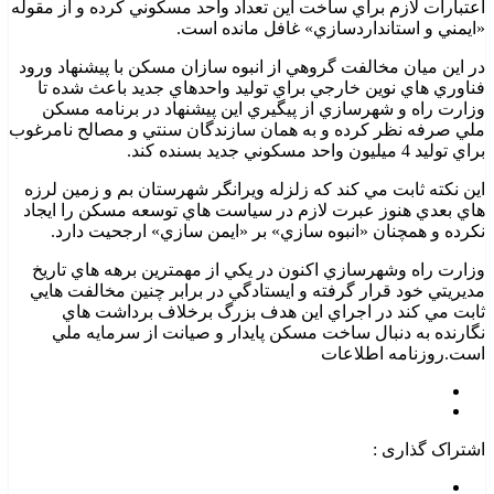
اعتبارات لازم براي ساخت اين تعداد واحد مسکوني کرده و از مقوله
«ايمني و استانداردسازي» غافل مانده است.
در اين ميان مخالفت گروهي از انبوه سازان مسکن با پيشنهاد ورود
فناوري هاي نوين خارجي براي توليد واحدهاي جديد باعث شده تا
وزارت راه و شهرسازي از پيگيري اين پيشنهاد در برنامه مسکن
ملي صرفه نظر کرده و به همان سازندگان سنتي و مصالح نامرغوب
براي توليد 4 ميليون واحد مسکوني جديد بسنده کند.
اين نکته ثابت مي کند که زلزله ويرانگر شهرستان بم و زمين لرزه
هاي بعدي هنوز عبرت لازم در سياست هاي توسعه مسکن را ايجاد
نکرده و همچنان «انبوه سازي» بر «ايمن سازي» ارجحيت دارد.
وزارت راه وشهرسازي اکنون در يکي از مهمترين برهه هاي تاريخ
مديريتي خود قرار گرفته و ايستادگي در برابر چنين مخالفت هايي
ثابت مي کند در اجراي اين هدف بزرگ برخلاف برداشت هاي
نگارنده به دنبال ساخت مسکن پايدار و صيانت از سرمايه ملي
است.روزنامه اطلاعات
اشتراک گذاری :