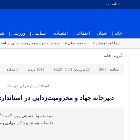
شناسنامه
خانه |
استان |
اجتماعی |
اقتصادی |
سیاسی |
ورزشی |
شهر
شما اینجا هستید »
صفحه اصلی »
دبیرخانه جهاد و محرومیت‌زدایی در است
گروه :
خانه
شناسه :
3658
26 فروردین 1401 - 15:23
1044 بازدید
0
دیدگاه
استاندار مازندران خبر داد:
دبیرخانه جهاد و محرومیت‌زدایی در استاندا
سیدمحمود حسینی پور، گفت: گر
خالصانه هستند و با کار جهادی و 