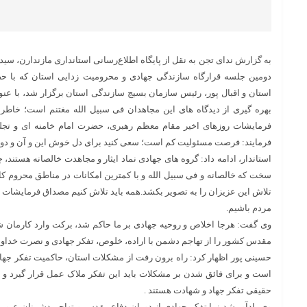
به گزارش ندای تجن به نقل از پایگاه اطلاع‌رسانی استانداری مازندارن، سید
دومین جلسه قرارگاه سازندگی جهادی و محرومیت زدایی استان که با حض
استان و اقبال پور، رئیس سازمان بسیج سازندگی استان برگزار شد، با عنو
بهره گیری از دیدگاه های این مجاهدان فی سبیل الله مغتنم است؛ خاطر
فرمایشات روزهای اخیر مقام معظم رهبری، حضرت امام خامنه ای و تجلی 
فرمایند: فرصت مسئولیت کم است؛ سعی کنید برای دل خوش این و آن و دوربی
استاندار، ادامه داد: گروه های جهادی نماد ایثار و مجاهدت خالصانه هستند، چ
سخت که خالصانه و فی سبیل الله و با کمترین امکانات در مناطق محروم کار 
تلاش این عزیزان را به تصویر بکشد.همه باید تلاش کنیم مصداق فرمایشات 
مردم باشیم.
وی گفت: هرجا اخلاص و روحیه جهادی بر ما حاکم شد، برکت وارد کارمان شد
مقدس کشور را از تهاجم دشمن با اراده، خلوص، تفکر جهادی و نصرت خداو
حسینی پور اظهار کرد: راه برون رفت از مشکلات استان، حاکمیت تفکر جهادی
است و برای فائق شدن بر مشکلات باید این تفکر ملاک عمل قرار گیرد و 
حقیقی تفکر جهاد و شهادت هستند .
وی یادآور شد : با تفکر جهادی از دوران دفاع مقدس و تهاجم دشمنان عبور 