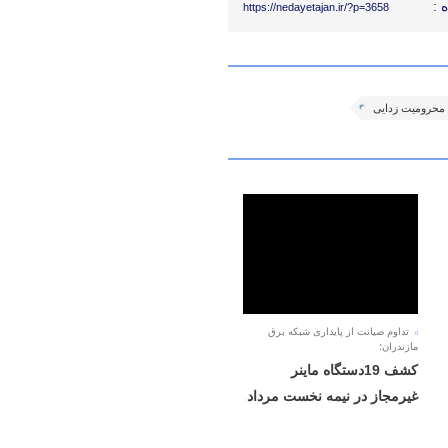
 :
https://nedayetajan.ir/?p=3658
محرومیت زدایی
تداوم صیانت از پایداری شبکه برق
مازندران؛
کشف 19دستگاه ماینر
غیرمجاز در نیمه نخست مرداد