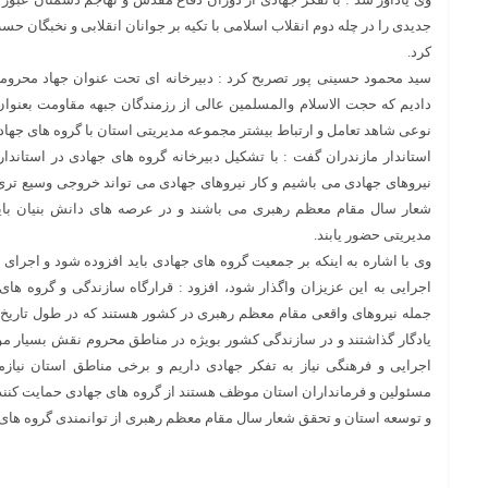
جدیدی را در چله دوم انقلاب اسلامی با تکیه بر جوانان انقلابی و نخبگان
کرد.
سید محمود حسینی پور تصربح کرد : دبیرخانه ای تحت عنوان جهاد محرومی
دادیم که حجت الاسلام والمسلمین عالی از رزمندگان جبهه مقاومت بعنوان
نوعی شاهد تعامل و ارتباط بیشتر مجموعه مدیریتی استان با گروه های جهاد
استاندار مازندران گفت : با تشکیل دبیرخانه گروه های جهادی در استان
نیروهای جهادی می باشیم و کار نیروهای جهادی می تواند خروجی وسیع تری 
شعار سال مقام معظم رهبری می باشند و در عرصه های دانش بنیان باید
مدیریتی حضور یابند.
وی با اشاره به اینکه بر جمعیت گروه های جهادی باید افزوده شود و اجرای
اجرایی به این عزیزان واگذار شود، افزود : قرارگاه سازندگی و گروه های 
جمله نیروهای واقعی مقام معظم رهبری در کشور هستند که در طول تاریخ 
یادگار گذاشتند و در سازندگی کشور بویژه در مناطق محروم نقش بسیار م
اجرایی و فرهنگی نیاز به تفکر جهادی داریم و برخی مناطق استان نیاز
مسئولین و فرمانداران استان موظف هستند از گروه های جهادی حمایت کنند و 
و توسعه استان و تحقق شعار سال مقام معظم رهبری از توانمندی گروه های 