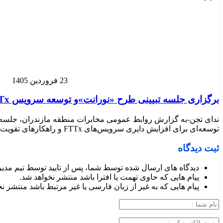
23 فروردین 1405
برگزاری جلسه تبیینی طرح «نورانت»و توسعه سرویس FTTx و افزایش درآمد حوزه تجاری در ستاد مخابرات منطقه مازندران
ندای تجن-به گزارش روابط عمومی مخابرات منطقه مازندران، جلسه ت
توسعه‌ای برای افزایش دایری سرویس‌های FTTx و راهکارهای تقویت عملکرد تجاری تبیین شد. همچنین مدیران حوزه تجاری ضمن ارائه برنامه‌های آتی برای رشد درآمد و […]
ثبت دیدگاه
دیدگاه های ارسال شده توسط شما، پس از تایید توسط تیم مدی
پیام هایی که حاوی تهمت یا افترا باشد منتشر نخواهد شد.
پیام هایی که به غیر از زبان فارسی یا غیر مرتبط باشد منتشر ن