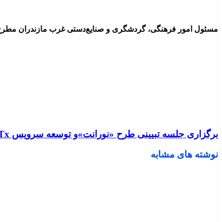
مسئول امور فرهنگی، گردشگری و صنایع‌دستی غرب مازندران مطرح
برگزاری جلسه تبیینی طرح «نورانت»و توسعه سرویس FTTx و افزایش درآمد حوزه تجاری در ستاد مخابرات منطقه مازندران
نوشته های مشابه