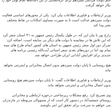
حتم دولت مردمی سیزدهم برای گره‌گشایی از این دغدغه‌ها تمام توان خود را
بکار خواهد گرفت.
وزیر ارتباطات و فناوری اطلاعات بیان کرد: یکی از محورهای اساسی فعالیت
دولت سیزدهم عدالت است تا به صورت مساوی امکانات در نقاط مختلف
نشر پیدا کند.
زارع پور با بیان این که، در طول یکسال رئیس جمهور به ۳۱ استان سفر کرد
که این تلاش ها در مقایسه با دولت های دیگر بی سابقه است، اضافه کرد:
تمرکز دور اول سفر رئیس جمهور به استان های کشور اتمام طرح های نیمه
تمام بود اما در دوره‌های بعدی سفر استانی آیت‌الله رئیسی برنامه های
جدیدی برای افزایش آبادانی ایران طراحی خواهد شد.
هیچ‌ روستایی تا پایان دولت سیزدهم بدون اتصال مخابراتی و اینترنتی نخواهد
ماند
وزیر ارتباطات و فناوری اطلاعات گفت: تا پایان دولت سیزدهم هیچ روستایی
بدون اتصال مخابراتی و اینترنتی نخواهد ماند.
وی تصریح کرد: رفع مشکلات زیرساختی درحوزه ارتباطی و مخابراتی
روستای جمشیدآباد در دستور کار است که از مسوولان مربوطه در مازندران
می خواهم به سرعت برای تحقق این امر بکوشند.