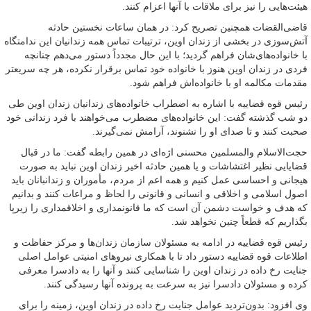
هیئت‌هایی را نیز برای ملاقات با آنها اعزام کنند.
قاضی‌القضات همچنین تصریح کرد: در همان ساعات نخستین حادثه
آتش‌سوزی در بخشی از زندان اوین، ترتیبات تماس همه زندانیان این ندامتگاه
با خانواده‌های‌شان فراهم گردید؛ با این حال مجدداً دستور می‌دهم چنانچه
فردی در زندان اوین هنوز با خانواده خود تماس برقرار نکرده، هر چه سریعتر
مقدمات مکالمه او با خانواده‌اش فراهم شود.
رئیس قوه قضاییه با اشاره به اضطراب خانواده‌های زندانیان زندان اوین طی
دو شب گذشته گفت: این خانواده‌های مضطرب می‌خواهند با فرد زندانی خود
صحبت کنند و تا صدای او را نشنوند، آرامش نمی‌گیرند.
حجت‌الاسلام والمسلمین محسنی اژه‌ای در همین رابطه گفت: ما در قبال
قضایایی نظیر اغتشاشات و یا همین حادثه اخیر زندان اوین نباید به صورت
هیجانی و احساسی عمل کنیم و همه اعم از مردم، مأموران و زندانبانان باید
اصول اسلامی و اخلاقی و انسانی و قانونی را لحاظ و مراعات کنند و بدانیم
که هدف و خواست دشمن آن است که ما قانونمداری و اخلاقمداری را زیرپا
بگذاریم که قطعاً چنین نخواهد شد.
رئیس قوه قضاییه در ادامه به مسئولان سازمان زندان‌ها و مرکز حفاظت و
اطلاعات قوه قضاییه دستور داد تا با همکاری نیروهای امنیتی عوامل اصلی
جنایت رخ داده در زندان اوین را شناسایی کنند و آنها را به دادسرا معرفی
کرده و مسئولان دادسرا نیز به سرعت به پرونده آنها رسیدگی کنند.
وی افزود: بدون‌تردید عوامل جنایت رخ داده در زندان اوین، زمینه را برای