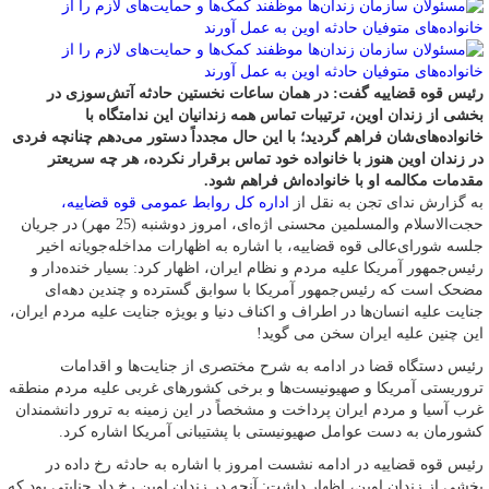
رئیس قوه قضاییه گفت: در همان ساعات نخستین حادثه آتش‌سوزی در
بخشی از زندان اوین، ترتیبات تماس همه زندانیان این ندامتگاه با
خانواده‌های‌شان فراهم گردید؛ با این حال مجدداً دستور می‌دهم چنانچه فردی
در زندان اوین هنوز با خانواده خود تماس برقرار نکرده، هر چه سریعتر
مقدمات مکالمه او با خانواده‌اش فراهم شود.
به گزارش ندای تجن به نقل از
اداره کل روابط عمومی قوه قضاییه،
حجت‌الاسلام والمسلمین محسنی اژه‌ای، امروز دوشنبه (25 مهر) در جریان
جلسه شورای‌عالی قوه قضاییه، با اشاره به اظهارات مداخله‌جویانه اخیر
رئیس‌جمهور آمریکا علیه مردم و نظام ایران، اظهار کرد: بسیار خنده‌دار و
مضحک است که رئیس‌جمهور آمریکا با سوابق گسترده و چندین دهه‌ای
جنایت علیه انسان‌ها در اطراف و اکناف دنیا و بویژه جنایت علیه مردم ایران،
این چنین علیه ایران سخن می گوید!
رئیس دستگاه قضا در ادامه به شرح مختصری از جنایت‌ها و اقدامات
تروریستی آمریکا و صهیونیست‌ها و برخی کشورهای غربی علیه مردم منطقه
غرب آسیا و مردم ایران پرداخت و مشخصاً در این زمینه به ترور دانشمندان
کشورمان به دست عوامل صهیونیستی با پشتیبانی آمریکا اشاره کرد.
رئیس قوه قضاییه در ادامه نشست امروز با اشاره به حادثه رخ داده در
بخشی از زندان اوین، اظهار داشت: آنچه در زندان اوین رخ داد جنایتی بود که