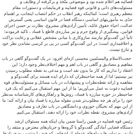
قضائیه هم اعلام شده بود و موضوعی متّخذ و برگرفته از وظایف و
مسئولیت‌های ذاتی و قانونی قوه قضاییه و فرمایشات و دستورات مقام
معظم رهبری است؛ کمااینکه رهبر انقلاب در حکم انتصاب اینجانب بر اهتمام
جدّی به مأموریتهای اساسی دستگاه قضا در قانون اساسی یعنی گسترش
عدالت، احیاء حقوق عامّه، تأمین آزادی‌های مشروع، نظارت بر حسن اجرای
قوانین، پیشگیری از وقوع جرم و نیز مبارزه‌ی قاطع با فساد ، تاکید فرمودند؛
ثانیاً این گفت‌وگو نیازمند سازوکاری با مبانی مشخص عقلانی و رعایت نزاکت
و اخلاقمداری است؛ در این گفت‌وگو کسی در پی بر کرسی نشاندن نظر خود
و تنازع نیست.
حجت‌الاسلام والمسلمین محسنی اژه‌ای افزود: در یک گفت‌وگو گاهی در باب
مفاهیم و مصادیق و گاهی در باب اهم و مهم اختلاف‌نظر وجود دارد؛ این
اعتقاد را نداریم که کار ما بدون نقد است و مدعی به نقطه مطلوب رسیدن
نیز نیستیم؛ لذا از همه صاحبنظران که دارای ایده هستند برای گفت‌وگو و
مفاهمه و ارائه نقطه‌نظرات و پیشنهادات در باب مسائل و مسئولیت‌های قوه
قضاییه دعوت به عمل می‌آوریم؛ ما از این مهم استقبال می‌کنیم که یک فرد
صاحبنظر در حوزه مبارزه با فساد، روش‌ها و راهکاری‌های کارشناسانه مدنظر
خود را برای هر چه مطلوب‌تر شدن مقوله مبارزه با فساد بیان و ارائه کند؛ ما
از این مهم که نخبگان حوزوی و دانشگاهی در باب تعارف و مصادیق
آزادی‌های مشروع، نقطه نظرات خود را ارائه دهند، استقبال می‌کنیم.
رئیس قوه قضاییه در همین راستا ضمن بیان اینکه همه مسئولان ارشد
دستگاه قضایی آمادگی گفت‌وگو با گروه‌ها و جریان‌های معترض و منتقد را
دارند، به تماس‌ها و پیام‌های عده‌ای از اشخاص که خود را منتسب به جریان‌ها