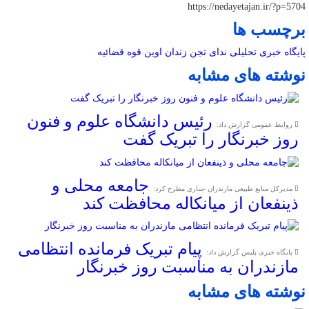
https://nedayetajan.ir/?p=5704
برچسب ها
پایگاه خبری تحلیلی ندای تجن
زندان اوین
قوه قضائیه
نوشته های مشابه
رئیس دانشگاه علوم و فنون
روابط عمومی گزارش داد:
روز خبرنگار را تبریک گفت
جامعه محلی و
مدیرکل منابع طبیعی مازندران -ساری مطرح کرد:
ذینفعان از میانکاله محافظت کند
پیام تبریک فرمانده انتظامی
پایگاه خبری پلیس گزارش داد:
مازندران به مناسبت روز خبرنگار
نوشته های مشابه