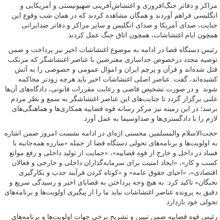
مراکز و دفاتر جنگ‌افروزی و اغتشاش‌آفرینی صهیونیستی و آمریکایی و
انگلیسی فراهم آوردند و همگان مشاهده کردند که در همان شب وقوع این
جنایت، صدای آمریکا و صدای انگلیس و سایر مراکز و دفاتر ضدایرانی
همچون ایام اغتشاشات، همچون اتاق جنگ عمل کردند.
رئیس دستگاه قضا در ادامه به موضوع اغتشاشات اخیر نیز پرداخت و ضمن
توصیه مجدد درخصوص جداسازی معترضین با عناصر اغتشاشگر که مرتکب
قتل شده‌اند و قرآن و پرچم ایران و اموال عمومی و خصوصی را به آتش
کشیده‌اند، گفت: عناصر اصلی اغتشاشات اخیر باید هرچه زودتر محاکمه
شوند و در صورت تشخیص قاضی و رعایت مقررات قانونی، دادگاه‌های آن‌ها
علنی برگزار گردد تا جنایت‌های این عناصر اغتشاشگر به سمع و نظر مردم
برسد؛ در این زمینه نیز مرکز رسانه قوه قضاییه همکاری‌ها و هماهنگی‌های
لازم را با دادگستری‌ها و صداوسیما به عمل آورد.
حجت‌الاسلام والمسلمین محسنی اژه‌ای در ادامه نشست امروز ضمن اشاره
به اولویت‌ها و برنامه‌های تحولی دستگاه قضا از جمله «مبارزه همه‌جانبه با
فساد در داخل و خارج از قوه قضاییه»، «حمایت از تولید داخلی و رفع موانع
کسب و کار»، «ایجاد امنیت برای سرمایه‌گذاران داخلی و خارجی و فعالان
اقتصادی»، «احیای حقوق عامه» و «کوتاه کردن فرآیند جذب و بکارگیری
نخبگان» تاکید کرد: به هیچ وجه پرداختن به قضایای اخیر و رسیدگی سریع و
دقیق به پرونده عناصر اغتشاشات نباید ما را از پیگیری اولویت‌ها و برنامه‌های
تحولی خود بازدارد.
رئیس قوه قضاییه ضمن تبیین و تشریح برخی جهات اولویت‌ها و برنامه‌های