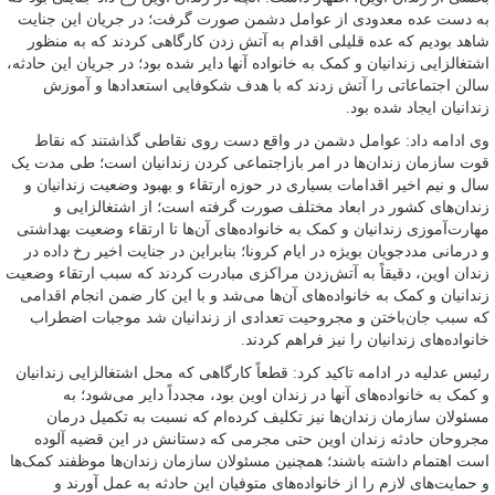
به دست عده معدودی از عوامل دشمن صورت گرفت؛ در جریان این جنایت
شاهد بودیم که عده قلیلی اقدام به آتش زدن کارگاهی کردند که به منظور
اشتغالزایی زندانیان و کمک به خانواده آنها دایر شده بود؛ در جریان این حادثه،
سالن اجتماعاتی را آتش زدند که با هدف شکوفایی استعدادها و آموزش
زندانیان ایجاد شده بود.
وی ادامه داد: عوامل دشمن در واقع دست روی نقاطی گذاشتند که نقاط
قوت سازمان زندان‌ها در امر بازاجتماعی کردن زندانیان است؛ طی مدت یک
سال و نیم اخیر اقدامات بسیاری در حوزه ارتقاء و بهبود وضعیت زندانیان و
زندان‌های کشور در ابعاد مختلف صورت گرفته است؛ از اشتغالزایی و
مهارت‌آموزی زندانیان و کمک به خانواده‌های آن‌ها تا ارتقاء وضعیت بهداشتی
و درمانی مددجویان بویژه در ایام کرونا؛ بنابراین در جنایت اخیر رخ داده در
زندان اوین، دقیقاً به آتش‌زدن مراکزی مبادرت کردند که سبب ارتقاء وضعیت
زندانیان و کمک به خانواده‌های آن‌ها می‌شد و با این کار ضمن انجام اقدامی
که سبب جان‌باختن و مجروحیت تعدادی از زندانیان شد موجبات اضطراب
خانواده‌های زندانیان را نیز فراهم کردند.
رئیس عدلیه در ادامه تاکید کرد: قطعاً کارگاهی که محل اشتغالزایی زندانیان
و کمک به خانواده‌های آنها در زندان اوین بود، مجدداً دایر می‌شود؛ به
مسئولان سازمان زندان‌ها نیز تکلیف کرده‌ام که نسبت به تکمیل درمان
مجروحان حادثه زندان اوین حتی مجرمی که دستانش در این قضیه آلوده
است اهتمام داشته باشند؛ همچنین مسئولان سازمان زندان‌ها موظفند کمک‌ها
و حمایت‌های لازم را از خانواده‌های متوفیان این حادثه به عمل آورند و