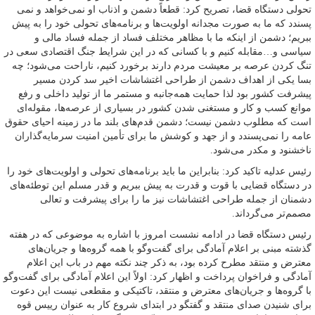
تحولی دستگاه قضا، تصریح کرد: قطعاً دشمن و اذناب او نمی‌خواهد و نمی
پسندد که ما به صورت مجدانه اولویت‌ها و برنامه‌های تحولی خود را به پیش
ببریم؛ دشمن از اینکه ما با مظاهر مختلف فساد از جمله فساد مالی و
سیاسی و…مقابله کنیم و با کسانی که در این شرایط جنگ اقتصادی سعی در
تنگ کردن عرصه بر معیشت مردم دارند برخورد کنیم، ناراحت می‌شود؛ چه
بسا یکی از اهداف دشمن از طراحی اغتشاشات اخیر سد کردن مسیر
پیشرفت کشور بود لذا حمایت همه‌جانبه و مستمر ما از تولید داخلی و رفع
موانع کسب و کار و مستغنی شدن کشور در بسیاری از عرصه‌ها، مقوله‌ای
است که مطلوب دشمن نیست؛ دشمن قدم‌های بلند ما در زمینه احیای حقوق
عامه را نمی‌پسندد و از جهد و کوشش ما برای تأمین امنیت سرمایه‌گذاران
ناخشنود و مکدر می‌شود.
رئیس عدلیه تاکید کرد: بنابراین ما باید برنامه‌های تحولی و اولویت‌های خود را
در دستگاه قضایی با قوت و قدرت به پیش ببریم و قدر مسلم این توطئه‌های
دشمنان از جمله طراحی اغتشاشات نیز ما را برای پیشرفت و تعالی
مصمم‌تر می‌گرداند.
رئیس دستگاه قضا در ادامه نشست امروز با اشاره به موضوعی که در هفته
گذشته مبنی بر اعلام آمادگی برای گفت‌وگو با همه گروه‌ها و جریان‌های
معترض و منتقد مطرح کرده بود، به ذکر چند نکته مهم در باب این اعلام
آمادگی و فراخوان پرداخت و اظهار کرد: اولاً این اعلام آمادگی برای گفت‌وگو
با گروه‌ها و جریان‌های معترض و منتقد، تاکتیکی و مقطعی نیست این دعوت
برای شنیدن صدای منتقد و گفتگو در ابتدای شروع کار به عنوان رییس قوه