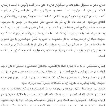
ندای تجن ـ مدیرکل مطبوعات و خبرگزاری‌های داخلی ـ در گفت‌وگویی با ایسنا درباره‌ی
اینکه در برخی گمانه‌زنی‌ها تعداد متعددی خبرنگار و عکاس بازداشتی ذکر می‌شود،
گفت: به طور کلی حرفه خبرنگاری و عکاسی که اصطلاحا «خبرنگاری» یا «روزنامه‌نگاری»
اطلاق می‌شود، در لفظ عام دارای شرایط خاصی مثل عضویت در انجمن یا تحریریه
نیست. مثلا در وقایع اخیر بعضا افرادی که صرفا سابقه کار خبری داشتند نیز در بازداشت
به سر بردند که البته در نهایت آزاد شدند. اما منظور ما از خبرنگار، افرادی است که به
صورت حرفه‌ای در تحریریه‌ها به کار مشغولند یا حتی به شکل حق‌التحریر یا حق‌التصویر
با رسانه‌ها در حال حاضر کار می‌کنند. به عنوان مثال یکی از بازداشت‌شدگان در قسمت
حروف‌چینی کار می‌کرده یا شخص دیگری محکومیت قبلی داشته و حکمش اجرا شده
است.
ایمان شمسایی ادامه داد: درباره افراد بازداشتی، نهادهای انتظامی و امنیتی اذعان دارند
اتهام این افراد پوشش وقایع اخیر برای رسانه‌هایشان نبوده است و حتی هیچ فردی در
تهران به‌خاطر فعالیت رسانه‌ای دستگیر نشده است. با این حال ما امیدواریم و به
صورت روزانه پیگیریم تا هرچه زودتر مشکلات پیش آمده برطرف شود.‌
شمسایی خاطرنشان کرد: نهادهای مربوطه به ما اطمینان دادند که تحقیقات به طور
مستند و قانونی انجام شده و حال بازداشت‌شدگان خوب است و با خانواده‌هایشان در
ارتباط بوده‌اند. همچنین مقرر است پس از پایان تحقیقات، پرونده افراد به قوه قضاییه
ارجاع داده شود که برای چند مورد این اتفاق افتاده است. ما حتما پیگیر مسأله