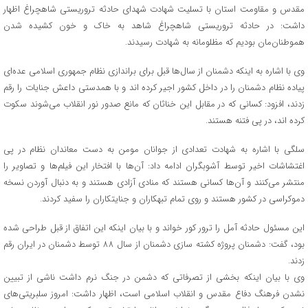
مقدس و مقاومت استان با تسلیت شهادت شهدای حادثه تروریستی شاهچراغ اظهار
داشت: در حادثه تروریستی شاهچراغ شاهد به خاک و خون کشیده شدن
هموطنان‌مان بودیم که مظلومانه به شهادت رسیدند.
وی با اشاره به اینکه دشمنان از سال‌ها قبل برای براندازی نظام جمهوری اسلامی عده‌ای
پیاده نظام دشمنان را در داخل کشور اجیر کرده اند و با همدستی داعش جنایات را رقم
زدند، افزود: کسانی که در مقابل این خناثان که مانع صدور نور انقلاب می‌شوند سکوت
کرده اند، در پی فتنه هستند.
سلگی با اشاره به شهادت تعدادی از جوانان مومن به دست معاندان نظام در پی
اغتشاشات اخیر توسط آشوبگران ادامه داد: آن‌ها با افتخار این فیلم‌ها و تصاویر را
منتشر می‌کنند و آن‌ها کسانی هستند که منادی آزادی هستند و به دنبال آوردن نسخه
دموکراسی در کشور هستند و روی تمام تبهکاران و جنایتکاران را سفید کردند.
این مسئول حادثه آمل را ترور کور خواند و با بیان اینکه این اتفاق از قبل طراحی شده
بود، گفت: دشمنان پروژه کشته سازی دشمنان از سال ۸۸ توسط دشمنان در ایران رقم
زدند.
وی با بیان اینکه بخشی از تصرفاتی که دشمن در جنگ نرم داشت ناشی از تبیین
نشدن فرهنگ دفاع مقدس و انقلاب اسلامی است، اظهار داشت: امروز سلبریتی‌های