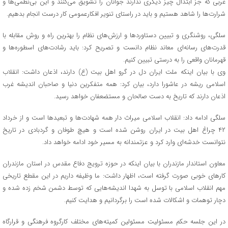
غربی که جز ابتذال چیز دیگری ندارند جوانان را تشویق می‌کنند و این بی‌نظمی‌ها و
شرارت‌ها را شاهد هستیم و باید در راستای تنویر افکارعمومی کار درست انجام بدهیم.
سلگی، روشنگری و تبیین دستاورد‌ها و ارزش‌های نظام را بهترین راه و روش مقابله با
قدرت‌های رسانه‌ای معاند نظام دانست و تصریح کرد: باید رشادت‌های اسطوره‌ها و
قهرمانان واقعی را به درستی تبیین کنیم.
وی با بیان اینکه ملت ایران دل در گرو اهل بیت (ع) دارند، اذعان داشت: انقلاب
اسلامی ریشه در عاشورا دارد، بیان کرد: همه متفکرین دنیا و صاحبان اندیشه غرب
اذعان دارند که تاریخ به دست صالحان و مستضعفان خواهد رسید.
سلگی ادامه داد: انقلاب اسلامی میراث دار همه شهادت‌ها و تبعید‌ها است و از خرداد
۴۲ چراغ اهل بیت در ایران روشن شده است و هیچ طوفان و گردبادی در تاریخ
نتوانست خدشه‌ای وارد کرد و عزتمندانه به مسیر خود ادامه خواهد داد.
معاون استاندار مازندران با بیان اینکه در حوزه ترویج دفاع مقدس در استان مازندران
کار‌های خوبی صورت گرفته است، اظهار داشت: ما وظیفه داریم در این مقطع تاریخی
مهم انقلاب اسلامی با توسل به شهدا اندیشه‌هایی که توسط دشمن شخم زده شده و
دچار توهمات و اشکالات شده است را برگردانیم و هدایت کنیم.
در این جلسه حکم مسئولیت مسئولین کمیته‌های مختلف کارگروه فرهنگی و قرارگاه