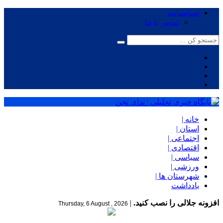
شناسنامه
تماس با ما
خانه |
استان |
اجتماعی |
اقتصادی |
سیاسی |
ورزشی |
شهرستان ها |
یادداشت
افزونه جلالی را نصب کنید.
|
Thursday, 6 August , 2026