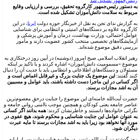
به دستور رئیس‌جمهور کارگروه تحقیق، بررسی و ارزیابی وقایع
مربوط به سلامت دانش‌آموزان تشکیل شده است.
به گزارش ندای تجن به نقل از خبرنگار حوزه دولت
ایرنا
، در این
کارگروه علاوه بر دستگاه‌های امنیتی و انتظامی برای شناسایی
عوامل احتمالی، وزارت بهداشت، درمان و آموزش پزشکی و
آزمایشگاه‌های تخصصی منتخب کشور عضویت دارند و مأمور
بررسی دقیق موضوع شده‌اند.
رهبر انقلاب اسلامی صبح امروز (دوشنبه) در آیین روز درختکاری به
موضوع «مسمومیت دانش‌آموزان» اشاره کردند و با تاکید بر اینکه
مسئولان و دستگاه‌های اطلاعاتی و انتظامی باید با جدیت آن را دنبال
کنند گفتند:
این موضوع یک جنایت بزرگ و غیرقابل اغماض است و
اگر کسانی در این ماجرا دست داشته باشند، باید عوامل و مسببین
آن به اشد مجازات برسند.
حضرت آیت‌الله خامنه‌ای این موضوع را جنایت درحقِ معصوم‌ترین
عناصر جامعه یعنی کودکان و همچنین موجب ناامنی روانی جامعه و
نگرانی خانواده‌ها دانستند و خاطرنشان کردند:
همه بدانند اگر کسانی
به عنوان عوامل این جنایت شناسایی و محکوم شوند، هیچ عفوی در
مورد آنها نخواهد بود زیرا باید به اشد مجازات برسند تا مایه عبرت
دیگران شود.
روز گذشته نیز آیت الله رئیسی در جلسه هیات دولت پس از ارایه