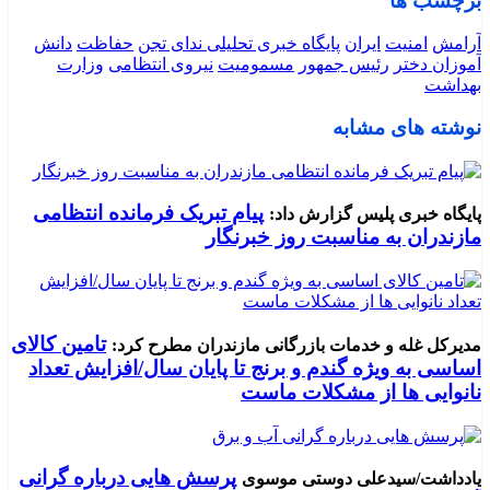
برچسب ها
آرامش
امنیت
ایران
پایگاه خبری تحلیلی ندای تجن
حفاظت
دانش
آموزان دختر
رئیس جمهور
مسمومیت
نیروی انتظامی
وزارت
بهداشت
نوشته های مشابه
پیام تبریک فرمانده انتظامی
پایگاه خبری پلیس گزارش داد:
مازندران به مناسبت روز خبرنگار
تامین کالای
مدیرکل غله و خدمات بازرگانی مازندران مطرح کرد:
اساسی به ویژه گندم و برنج تا پایان سال/افزایش تعداد
نانوایی ها از مشکلات ماست
پرسش هایی درباره گرانی
یادداشت/سیدعلی دوستی موسوی