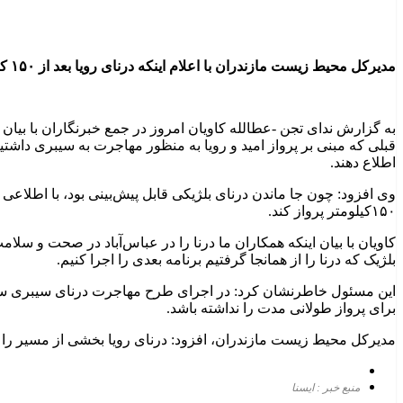
مدیرکل محیط زیست مازندران با اعلام اینکه درنای رویا بعد از ۱۵۰ کیلومتر پرواز با درنای امید از سفر به سیبری جا ماند، گفت: درنای بلژیکی (رویا) پرورشی بوده و پیش‌بینی می‌شد که از سفر جا بماند.
به گزارش ندای تجن -عطالله کاویان امروز در جمع خبرنگاران با بیان
قبلی که مبنی بر پرواز امید و رویا به منظور مهاجرت به سیبری داشت
اطلاع دهند.
وی افزود: چون جا ماندن درنای بلژیکی قابل پیش‌بینی بود، با اطلاع
۱۵۰کیلومتر پرواز کند.
کاویان با بیان اینکه همکاران ما درنا را در عباس‌آباد در صحت و سلام
بلژیک که درنا را از همانجا گرفتیم برنامه بعدی را اجرا کنیم.
این مسئول خاطرنشان کرد: در اجرای طرح مهاجرت درنای سیبری سناریو
برای پرواز طولانی مدت را نداشته باشد.
مدیرکل محیط زیست مازندران، افزود: درنای رویا بخشی از مسیر را طی ک
منبع خبر : ایسنا