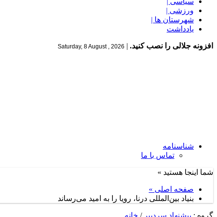
سیاسی |
ورزشی |
شهرستان ها |
یادداشت
افزونه جلالی را نصب کنید.
|
Saturday, 8 August , 2026
شناسنامه
تماس با ما
شما اینجا هستید »
صفحه اصلی »
بنیاد بین‌المللی درنا، رویا را به امید می‌رساند
گروه :
پیشنهاد سردبیر
/
خانه