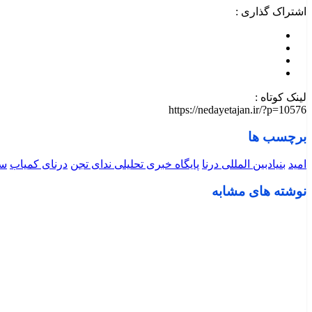
اشتراک گذاری :
لینک کوتاه :
https://nedayetajan.ir/?p=10576
برچسب ها
امید
بنیادبین المللی درنا
پایگاه خبری تحلیلی ندای تجن
درنای کمیاب
سی
نوشته های مشابه