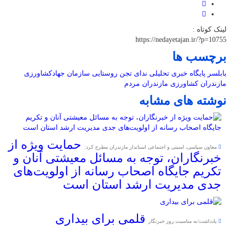
لینک کوتاه :
https://nedayetajan.ir/?p=10755
برچسب ها
بابلسر
پایگاه خبری تحلیلی ندای تجن
روستایی
سازمان جهادکشاورزی
مازندران
کشاورزی
مازندران
مردم
نوشته های مشابه
حمایت ویژه از
معاون سیاسی، امنیتی و اجتماعی استاندار مازندران مطرح کرد:
خبرنگاران، توجه به مسائل معیشتی آنان و
تکریم جایگاه اصحاب رسانه از اولویت‌های
جدی مدیریت ارشد استان است
قلمی برای بیداری
یادداشت/به مناسبت روز خبرنگار