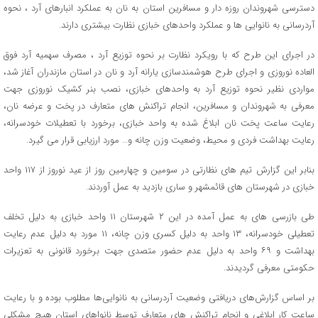
دسترسی شهروندان روزه دار و مسافرین استان به نان به عملکرد انبارهای آرد ، نحوه
آردرسانی به نانوایی ها و عملکرد واحدهای خبازی نظارت بیشتری دارند.
در اجرای این طرح که با رویکرد نظارت بر نحوه توزیع آرد ، مصرف سهمیه آرد فوق
العاده نوروزی و اجرای طرح هوشمندسازی یارانه آرد و نان در استان مازندران آغاز شد،
مواردی نظیر نحوه توزیع آرد به واحدهای خبازی، نصب بنر کشیک نوروزی جهت
معرفی به شهروندان و مسافرین، انجام تراکنش های متعارف در پخت و عرضه نان،
رعایت ساعت پخت نان ابلاغ شده به واحد خبازی، برخورد با تعطیلات خودسرانه،
رعایت بهداشت فردی و محیط، وضعیت وزن چانه و… مورد ارزیابی قرار می گیرد.
بنابر این گزارش تیم های نظارتی در سومین و چهارمین روز از عید نوروز از ۱۱۷ واحد
خبازی در شهرستان های قائمشهر و ساری بازدید به عمل آوردند.
طی بازرسی های به عمل آمده در این ۲ شهرستان ۱۱ واحد خبازی به دلیل تخلف
تعطیلی خودسرانه، ۱۳ واحد به دلیل کسری وزن چانه، ۱۱ مورد به دلیل عدم رعایت
بهداشت و ۶۹ واحد به دلیل عدم حضور متصدی جهت برخورد قانونی به تعزیرات
حکومتی معرفی گردیدند.
بر اساس گزارش‌های دریافتی وضعیت آردرسانی به نانوایی‌ها مطلوب بوده و با رعایت
ساعت کار ابلاغی و انجام تراکنش های متعارف توسط نانواهای استان هیچ مشکلی