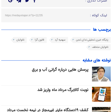
اشتراک گذاری :
لینک کوتاه :
https://nedayetajan.ir/?p=11235
برچسب ها
پایگاه خبری تحلیلی ندای تجن
سهمیه آرد
قانون گرا
نانوایان
نانوایان متخلف
نوشته های مشابه
پرسش هایی درباره گرانی آب و برق
نوبت کالابرگ مرداد ماه واریز شد
کشف ۱۹دستگاه ماینر غیرمجاز در نیمه نخست مرداد