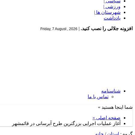
سیاسی |
ورزشی |
شهرستان ها |
یادداشت
افزونه جلالی را نصب کنید.
|
Friday, 7 August , 2026
شناسنامه
تماس با ما
شما اینجا هستید »
صفحه اصلی »
آغاز عملیات اجرایی بزرگترین طرح آبرسانی در قائمشهر
گروه :
استان
/
خانه