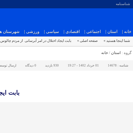
شناسنامه
خانه |
استان |
اجتماعی |
اقتصادی |
سیاسی |
ورزشی |
شهرستان ها 
شما اینجا هستید »
صفحه اصلی »
بابت ایجاد اختلال در امر آبرسانی از مردم چالوس
گروه :
استان
/
خانه
شناسه :
14678
01 خرداد 1402 - 19:27
930 بازدید
0
دیدگاه
ارسال توسط
بابت ایج