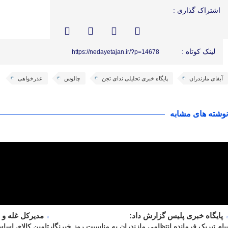
اشتراک گذاری :
لینک کوتاه :
https://nedayetajan.ir/?p=14678
آبفای مازندران
پایگاه خبری تحلیلی ندای تجن
چالوس
عذرخواهی
نوشته های مشابه
پایگاه خبری پلیس گزارش داد:
مدیرکل غله و 
پیام تبریک فرمانده انتظامی مازندران به مناسبت روز خبرنگار
تامین کالای اساس