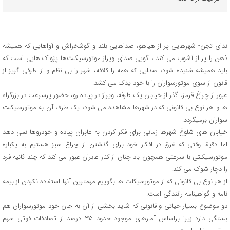
ندای تجن- شهرهایی پر از هیاهو، صداهایی بلند و گوشخراش و آواهایی که همیشه
ذهن را پر از آشوب می کند ، گویی صدای ویراژ موتورسیکلت‌ها پژواک هایی است که
باید همیشه شنیده شود، صدایی که همه را کلافه، شهر را بی نظم و از طرفی گریز از
قانون از سوی موتورسواران را با خود یدک می کشد.
عبور از چراغ قرمز، گذر از خیابان یک طرفه، ویراژ در پیاده رو، حضور پرسرعت در بزرگراه
ها و هر نوع بی قانونی که در شهرها مشاهده می شود، یک طرف آن به موتورسیکلت
سواران برمیگردد.
خیابان های شلوغ شهرها زمانی برای فکر کردن به عابران پیاده و خودروها نمی دهد
اما دقیقا وقتی که غرق در افکار خود برای گذشتن از چراغ سبز هستیم به یکباره
موتورسیکلتی با سرعتی همچون باد چنان از کنار عابران عبور می کند که چند ثانیه فرد
را دچار شوک می کند.
از هر نوع بی قانونی که از موتورسیکلت ها بگوییم مهمترین آنها استفاده نکردن از بیمه
نامه و گواهینامه رانندگی است.
دو موضوع بسیار حیاتی و قانونی که شاید بخشی از آن به جان خود موتورسواران هم
بستگی دارد زیرا براساس آمارهای موجود حدود ۳۵ درصد از تصادفات فوتی سهم