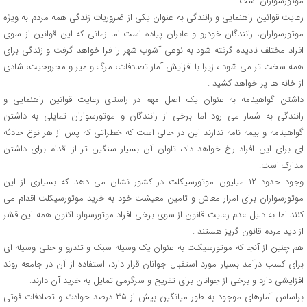
موتورسواران است.
رعایت قوانین راهنمایی و رانندگی به عنوان یکی از ضروریات زندگی همه مردم به ویژه
موتورسواران، رانندگان خودرو و عابران پیاده است اما زمانی که این قوانین از سوی
افراد مختلف نادیده گرفته شود به نوعی آشوب شهر را فرا خواهد گرفت و زندگی برای
همه سخت تر می شود ، زیرا با افزایش آمار تصادفات، مرگ و میر و مجروحیت، شادی
از خانه ها پر خواهد کشید .
داشتن گواهینامه به عنوان یک اصل مهم در راستای رعایت قوانین راهنمایی و
رانندگی به شمار می رود اما برخی از رانندگان و موتورسواران تمایلی به داشتن
گواهینامه و بیمه نامه ندارند این در حالی است که خطراتی که پس از هر نوع حادثه
ای برای این افراد رخ خواهد داد، تاوان آن بسیار سنگین تر از اقدام برای داشتن
مدارک است.
وجود حدود ۱۲ میلیون موتورسیکلت در کشور نشان می دهد که بسیاری از این
موتورسواران برای امرار معاش و تامین معیشت خود به خرید موتورسیکلت اقدام می
کنند اما به دلیل عدم رعایت قانون از سوی برخی افراد موتورسوار، اکنون همه این قشر
از دید مردم قانون گریز هستند .
هم چنین از آنجا که موتورسیکلت به عنوان یک وسیله سبک و تندرو و حتی وسیله ای
برای کسب درآمد بسیار مورد استقبال جوانان قرار دارد، استفاده از آن در جامعه روند
افزایشی دارد و برخی از جوانان برای تفریح و سرگرمی تمایل به خرید آن دارند.
براساس آمارهای موجود به طور میانگین بیش از ۳۵ درصد حوادث و تصادفات فوتی