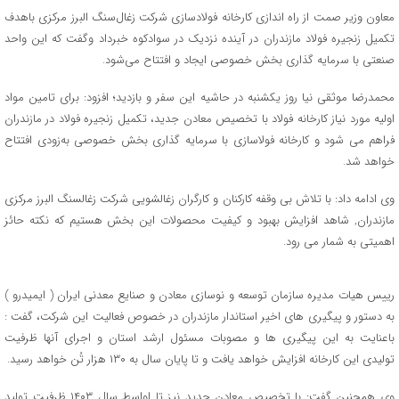
معاون وزیر صمت از راه اندازی کارخانه فولادسازی شرکت زغال‌سنگ البرز مرکزی باهدف
تکمیل زنجیره فولاد مازندران در آینده نزدیک در سوادکوه خبرداد وگفت که این واحد
صنعتی با سرمایه گذاری بخش خصوصی ایجاد و افتتاح می‌شود. ‎
محمدرضا موثقی نیا روز یکشنبه در حاشیه این سفر و بازدید؛ افزود: برای تامین مواد
اولیه مورد نیاز کارخانه فولاد با تخصیص معادن جدید، تکمیل زنجیره فولاد در مازندران
فراهم می شود و کارخانه فولاسازی با سرمایه گذاری بخش خصوصی به‌زودی افتتاح
خواهد شد.
وی ادامه داد:‌ با تلاش بی وقفه کارکنان و کارگران زغالشویی شرکت زغالسنگ البرز مرکزی
مازندران, شاهد افزایش بهبود و کیفیت محصولات این بخش هستیم که نکته حائز
اهمیتی به شمار می رود.
رییس هیات مدیره سازمان توسعه و نوسازی معادن و صنایع معدنی ایران ( ایمیدرو )
به دستور و پیگیری های اخیر استاندار مازندران در خصوص فعالیت این شرکت، گفت :‌
باعنایت به این پیگیری ها و مصوبات مسئول ارشد استان و اجرای آنها ظرفیت
تولیدی این کارخانه افزایش خواهد یافت و تا پایان سال به ۱۳۰ هزار تُن خواهد رسید.
وی همچنین گفت: با تخصیص معادن جدید نیز تا اواسط سال ۱۴۰۳ ظرفیت تولید