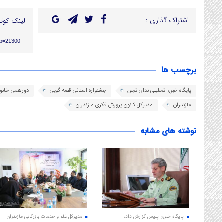
اشتراک گذاری :
لینک کوتا
/?p=21300
برچسب ها
پایگاه خبری تحلیلی ندای تجن
جشنواره استانی قصه گویی
دورهمی خانوا
مازندران
مدیرکل کانون پرورش فکری مازندران
نوشته های مشابه
پایگاه خبری پلیس گزارش داد:
مدیرکل غله و خدمات بازرگانی مازندران