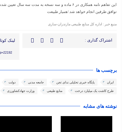
این تفاهم نامه همکاری در ۶ ماده و سه نسخه به مدت سه سال 
توافق طرفین انجام خواهد شد./همیار طبیعت
منبع خبر : اداره کل منابع طبیعی مازندران-ساری
اشتراک گذاری :
لینک کوتاه
/?p=22192
برچسب ها
ایران
پایگاه خبری تحلیلی ندای تجن
جامعه مدنی
دولت
طرح کاشت یک میلیارد درخت
منابع طبیعی
وزارت جهادکشاورزی
نوشته های مشابه