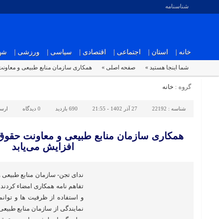
شناسنامه
خانه |
استان |
اجتماعی |
اقتصادی |
سیاسی |
ورزشی |
شهر
شما اینجا هستید »
صفحه اصلی »
همکاری سازمان منابع طبیعی و معاونت
گروه :
خانه
شناسه :
22192
27 آذر 1402 - 21:55
690 بازدید
0
دیدگاه
ارس
همکاری سازمان منابع طبیعی و معاونت حقو
افزایش می‌یابد
ندای تجن- سازمان منابع طبیعی
تفاهم نامه همکاری امضاء کردن
و استفاده از ظرفیت ها و توان
نمایندگی از سازمان منابع طبیعی