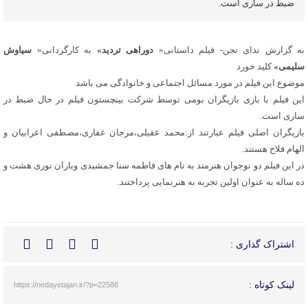
ضبط در ساری است.
به گزارش ندای تجن- فیلم داستانی«
دوراهی تردید»
به کارگردانی«
سیاوش
سلیمی»
کلید خورد
موضوع این فیلم در مورد مسائل اجتماعی و خانوادگی می باشد
این فیلم با بازی بازیگران بومی توسط شرکت بینچستون فیلم در حال ضبط در
ساری است.
بازیگران اصلی فیلم عبارتند از:محمد عقیلی،مرجان غفاری،مصطفی اعرابیان و
الهام فلاح هستند.
در این فیلم دو نوجوان هنرمند به نام های فاطمه سنا جمشیدی وباران نوری هشت و
ده ساله به عنوان اولین تجربه به هنرنمایی پرداختند.
اشتراک گذاری :
لینک کوتاه :
https://nedayetajan.ir/?p=22588