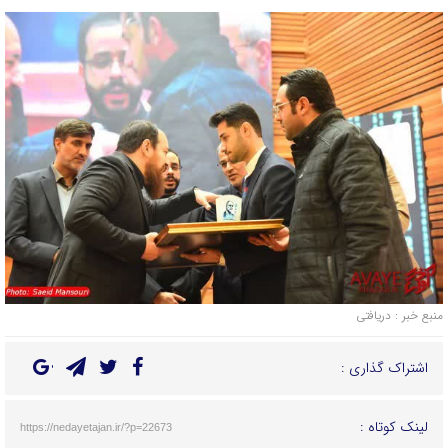
منبع خبر : دریافتی
اشتراک گذاری :
لینک کوتاه :
https://nedayetajan.ir/?p=22673