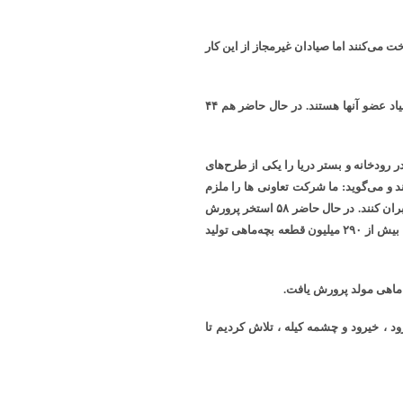
 می‌کنند اما صیادان غیرمجاز از این کار
اتحادیه پره ماهیگیران مازندران ۵۴ شرکت تعاونی دارد که ۴ هزار و ۲۰۰ صیاد عضو آنها هستند. در حال حاضر هم ۴۴
ر رودخانه و بستر دریا را یکی از طرح
‌های
 و می‌گوید: ما شرکت تعاونی ها را ملزم
کردیم تا با احداث استخر پرورش ماهی‌های مولد ، بخشی از این کمبود را جبران کنند. در حال حاضر ۵۸ استخر پرورش
ماهی سفید مولد از رامسر تا میانکاله مشغول به کار هستند که سال گذشته بیش از ۲۹۰ میلیون قطعه بچه‌ماهی تولید
ندران در مناطق شیرود ، خیرود و چشمه کیله ، تلاش کردیم تا