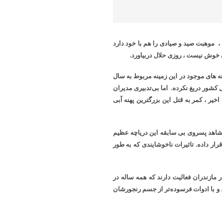
 ، موهبت صید و صیادی را هم با خود دارد
 خوش نیست ، روزی حلال دربیاورد.
ه های موجود در این زمینه مربوط به سال
کشور دریغ نکرده. اما بی‌تدبیری مدیران
ر ، کمر به قتل این بزرگترین پهنه آبی
اه پیشروی دریای خزر در دهه ۷۰ و اوایل دهه ۸۰ ، امروز شاهد پسروی بی سابقه این دریاچه عظیم
ر داده. تاثیرات ناخوشایندی که به طور
رکت تعاونی پره صیادی در مازندران فعالیت دارند که همه ساله در
د و با ادوات فرسوده‌تر از جسم رنجورشان