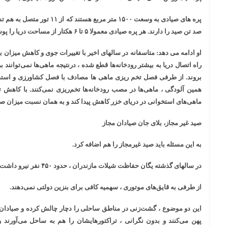
پره های صیادی به وسعت ۱۵۰۰ متر مر
صد تن صید را دارند. هر پره صیادی معمولا ۵ تا ۶ هکتار از مساحت دریا را پوشش می‌دهد.
او ادامه می دهد: متاسفانه در سالهای اخیر با تغییرات جوی و کاهش میزان بار
راه اتصال دریا به بیشتر رودخانه‌ها قطع شده ، درنتیجه ماهی‌ها نمی‌توانند 
بروند. از طرفی فصل تخم ریزی ماهی ها مصادف با فصل کشاورزی و استف
همین آلودگی ، ماهی‌ها در مصب رودخانه‌ها تخم‌‌ریزی نمی‌کنند. با کاهش ت
ماهی‌های استخوانی در دریای خزر کاهش پیدا کند و به همان نسبت میزان ص
صید غیر مجاز، بلای جان صیادان مجاز
به این مسئله باید صید غیرمجاز را هم اضافه کرد.
در سالهای گذشته یگان حفاظت شیلات مازندران ، حدود ۴۵۰ نفر نیرو داشت که امروز به ۵۰ نفر تقلیل پیدا کرده‌اند.
از طرفی به قایق‌های موتوری ، سهمیه کافی برای بنزین دولتی نمی‌دهند.
این دو موضوع ، گشت‌زنی در مناطق ساحلی را دچار چالش کرده و صیادان غی
پهن می‌کنند و بدون نگرانی ، تراکتورهایشان را هم به ساحل می‌آورند و