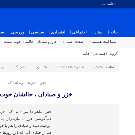
شناسنامه
خانه |
استان |
اجتماعی |
اقتصادی |
سیاسی |
ورزشی |
شهر
شما اینجا هستید »
صفحه اصلی »
خزر و صیادان ، حالشان خوب نیست!
گروه :
اجتماعی
/
خانه
شناسه :
23524
30 دی 1402 - 22:22
797 بازدید
0
دیدگاه
ارس
حتی ماهی‌ها می‌دانند که:
خزر و صیادان ، حالشان خوب
حتی ماهی‌ها می‌دانند که: خ
هم‌آغوشی خزر با مازندران به غ
موهبت صید و صیادی را هم با خود
هم از خنکای آبی که این روزها